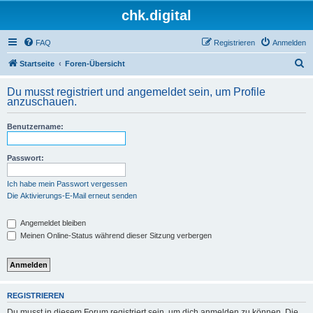
chk.digital
FAQ
Registrieren
Anmelden
S
Startseite
Foren-Übersicht
u
Du musst registriert und angemeldet sein, um Profile
c
anzuschauen.
h
Benutzername:
e
Passwort:
Ich habe mein Passwort vergessen
Die Aktivierungs-E-Mail erneut senden
Angemeldet bleiben
Meinen Online-Status während dieser Sitzung verbergen
REGISTRIEREN
Du musst in diesem Forum registriert sein, um dich anmelden zu können. Die