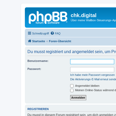
chk.digital
Über meine Wallbox-Steuerungs-Ap
Schnellzugriff
FAQ
Startseite
Foren-Übersicht
Du musst registriert und angemeldet sein, um P
Benutzername:
Passwort:
Ich habe mein Passwort vergessen
Die Aktivierungs-E-Mail erneut send
Angemeldet bleiben
Meinen Online-Status während d
REGISTRIEREN
Du musst in diesem Forum registriert sein, um dich anmelden zu