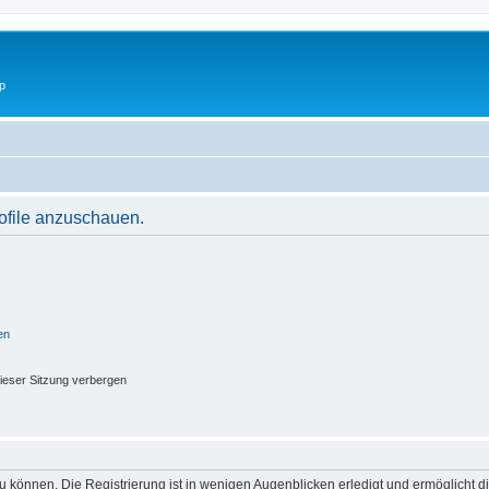
p
rofile anzuschauen.
en
ieser Sitzung verbergen
 können. Die Registrierung ist in wenigen Augenblicken erledigt und ermöglicht di