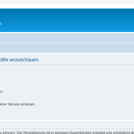
p
rofile anzuschauen.
en
ieser Sitzung verbergen
 können. Die Registrierung ist in wenigen Augenblicken erledigt und ermöglicht di