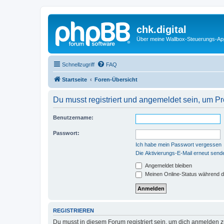
chk.digital
Über meine Wallbox-Steuerungs-Ap
Schnellzugriff
FAQ
Startseite
Foren-Übersicht
Du musst registriert und angemeldet sein, um P
Benutzername:
Passwort:
Ich habe mein Passwort vergessen
Die Aktivierungs-E-Mail erneut send
Angemeldet bleiben
Meinen Online-Status während d
REGISTRIEREN
Du musst in diesem Forum registriert sein, um dich anmelden zu