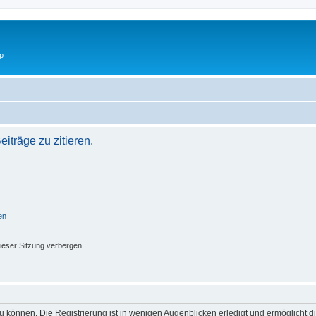
p
träge zu zitieren.
en
ieser Sitzung verbergen
 können. Die Registrierung ist in wenigen Augenblicken erledigt und ermöglicht di