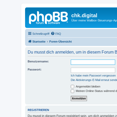
chk.digital
Über meine Wallbox-Steuerungs-Ap
Schnellzugriff
FAQ
Startseite
Foren-Übersicht
Du musst dich anmelden, um in diesem Forum Bei
Benutzername:
Passwort:
Ich habe mein Passwort vergessen
Die Aktivierungs-E-Mail erneut send
Angemeldet bleiben
Meinen Online-Status während d
REGISTRIEREN
Du musst in diesem Forum registriert sein, um dich anmelden zu