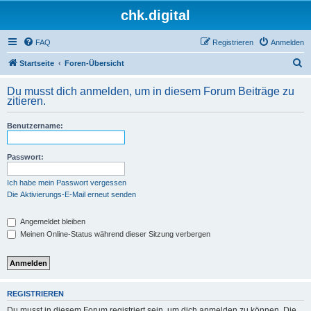
chk.digital
FAQ
Registrieren
Anmelden
S
Startseite
Foren-Übersicht
u
Du musst dich anmelden, um in diesem Forum Beiträge zu
c
zitieren.
h
Benutzername:
e
Passwort:
Ich habe mein Passwort vergessen
Die Aktivierungs-E-Mail erneut senden
Angemeldet bleiben
Meinen Online-Status während dieser Sitzung verbergen
REGISTRIEREN
Du musst in diesem Forum registriert sein, um dich anmelden zu können. Die