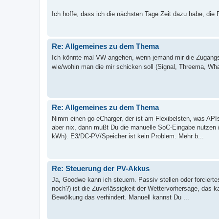
Ich hoffe, dass ich die nächsten Tage Zeit dazu habe, di
Re: Allgemeines zu dem Thema
Ich könnte mal VW angehen, wenn jemand mir die Zugangsdat
wie/wohin man die mir schicken soll (Signal, Threema, Wh
Re: Allgemeines zu dem Thema
Nimm einen go-eCharger, der ist am Flexibelsten, was APIs 
aber nix, dann mußt Du die manuelle SoC-Eingabe nutzen (
kWh). E3/DC-PV/Speicher ist kein Problem. Mehr b...
Re: Steuerung der PV-Akkus
Ja, Goodwe kann ich steuern. Passiv stellen oder forciert
noch?) ist die Zuverlässigkeit der Wettervorhersage, das 
Bewölkung das verhindert. Manuell kannst Du ...