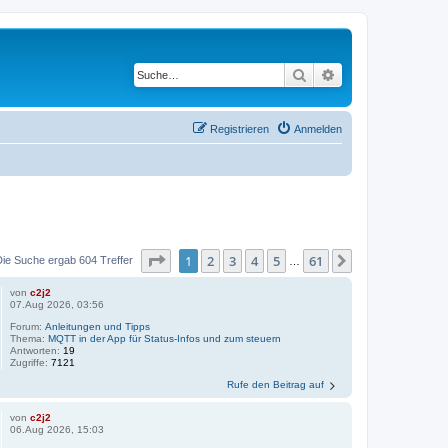
Suche
Erweiterte Suche
Registrieren
Anmelden
Seite
1
von
61
1
2
3
4
5
61
Nächste
Die Suche ergab 604 Treffer
…
von
c2j2
07.Aug 2026, 03:56
Forum:
Anleitungen und Tipps
Thema:
MQTT in der App für Status-Infos und zum steuern
Antworten:
19
Zugriffe:
7121
Rufe den Beitrag auf
von
c2j2
06.Aug 2026, 15:03