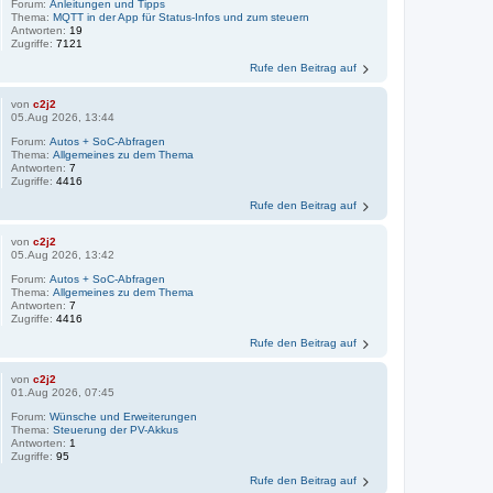
Forum:
Anleitungen und Tipps
Thema:
MQTT in der App für Status-Infos und zum steuern
Antworten:
19
Zugriffe:
7121
Rufe den Beitrag auf
von
c2j2
05.Aug 2026, 13:44
Forum:
Autos + SoC-Abfragen
Thema:
Allgemeines zu dem Thema
Antworten:
7
Zugriffe:
4416
Rufe den Beitrag auf
von
c2j2
05.Aug 2026, 13:42
Forum:
Autos + SoC-Abfragen
Thema:
Allgemeines zu dem Thema
Antworten:
7
Zugriffe:
4416
Rufe den Beitrag auf
von
c2j2
01.Aug 2026, 07:45
Forum:
Wünsche und Erweiterungen
Thema:
Steuerung der PV-Akkus
Antworten:
1
Zugriffe:
95
Rufe den Beitrag auf