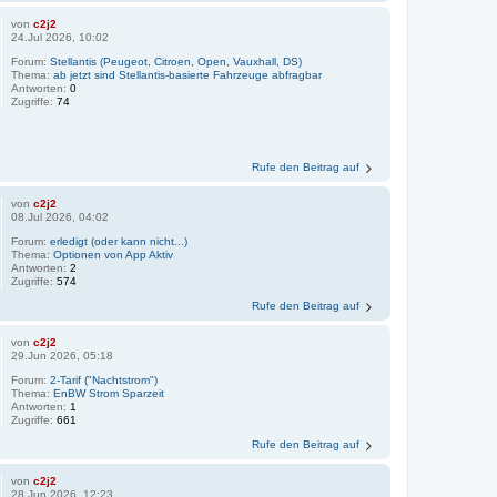
von
c2j2
24.Jul 2026, 10:02
Forum:
Stellantis (Peugeot, Citroen, Open, Vauxhall, DS)
Thema:
ab jetzt sind Stellantis-basierte Fahrzeuge abfragbar
Antworten:
0
Zugriffe:
74
Rufe den Beitrag auf
von
c2j2
08.Jul 2026, 04:02
Forum:
erledigt (oder kann nicht...)
Thema:
Optionen von App Aktiv
Antworten:
2
Zugriffe:
574
Rufe den Beitrag auf
von
c2j2
29.Jun 2026, 05:18
Forum:
2-Tarif ("Nachtstrom")
Thema:
EnBW Strom Sparzeit
Antworten:
1
Zugriffe:
661
Rufe den Beitrag auf
von
c2j2
28.Jun 2026, 12:23