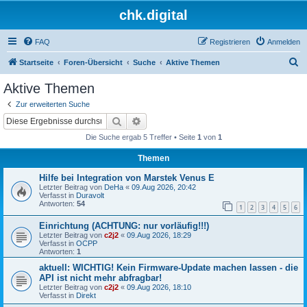
chk.digital
FAQ
Registrieren
Anmelden
S
Startseite
Foren-Übersicht
Suche
Aktive Themen
u
Aktive Themen
c
Zur erweiterten Suche
h
Suche
Erweiterte Suche
e
Die Suche ergab 5 Treffer • Seite
1
von
1
Themen
Hilfe bei Integration von Marstek Venus E
Letzter Beitrag von
DeHa
«
09.Aug 2026, 20:42
Verfasst in
Duravolt
Antworten:
54
1
2
3
4
5
6
Einrichtung (ACHTUNG: nur vorläufig!!!)
Letzter Beitrag von
c2j2
«
09.Aug 2026, 18:29
Verfasst in
OCPP
Antworten:
1
aktuell: WICHTIG! Kein Firmware-Update machen lassen - die
API ist nicht mehr abfragbar!
Letzter Beitrag von
c2j2
«
09.Aug 2026, 18:10
Verfasst in
Direkt