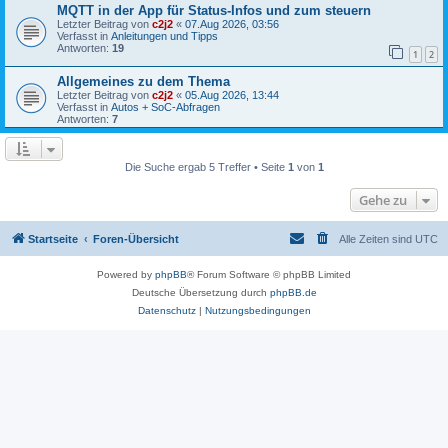
MQTT in der App für Status-Infos und zum steuern
Letzter Beitrag von
c2j2
«
07.Aug 2026, 03:56
Verfasst in
Anleitungen und Tipps
Antworten:
19
1
2
Allgemeines zu dem Thema
Letzter Beitrag von
c2j2
«
05.Aug 2026, 13:44
Verfasst in
Autos + SoC-Abfragen
Antworten:
7
Die Suche ergab 5 Treffer • Seite
1
von
1
Gehe zu
Startseite
Foren-Übersicht
Alle Zeiten sind
UTC
Powered by
phpBB
® Forum Software © phpBB Limited
Deutsche Übersetzung durch
phpBB.de
Datenschutz
|
Nutzungsbedingungen