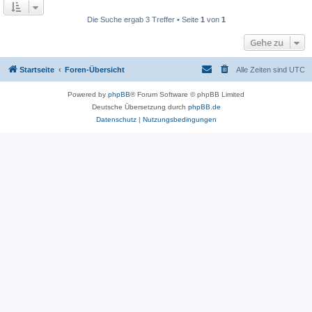
Die Suche ergab 3 Treffer • Seite
1
von
1
Gehe zu
Startseite
Foren-Übersicht
Alle Zeiten sind
UTC
Powered by
phpBB
® Forum Software © phpBB Limited
Deutsche Übersetzung durch
phpBB.de
Datenschutz
|
Nutzungsbedingungen