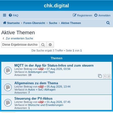
chk.digital
FAQ
Registrieren
Anmelden
S
Startseite
Foren-Übersicht
Suche
Aktive Themen
u
Aktive Themen
c
Zur erweiterten Suche
h
Suche
Erweiterte Suche
e
Die Suche ergab 3 Treffer • Seite
1
von
1
Themen
MQTT in der App für Status-Infos und zum steuern
Letzter Beitrag von
c2j2
«
07.Aug 2026, 03:56
Verfasst in
Anleitungen und Tipps
Antworten:
19
1
2
Allgemeines zu dem Thema
Letzter Beitrag von
c2j2
«
05.Aug 2026, 13:44
Verfasst in
Autos + SoC-Abfragen
Antworten:
7
Steuerung der PV-Akkus
Letzter Beitrag von
c2j2
«
01.Aug 2026, 07:45
Verfasst in
Wünsche und Erweiterungen
Antworten:
1