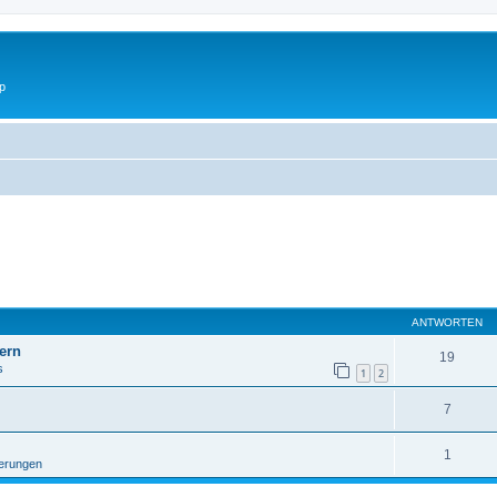
p
ANTWORTEN
ern
19
s
1
2
7
1
erungen