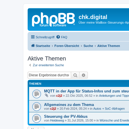
chk.digital
Über meine Wallbox-Steuerungs-Ap
Schnellzugriff
FAQ
Startseite
Foren-Übersicht
Suche
Aktive Themen
Aktive Themen
Zur erweiterten Suche
Suche
Erweiterte Suche
THEMEN
MQTT in der App für Status-Infos und zum steu
von
c2j2
»
22.Okt 2025, 06:52
» in
Anleitungen und Tipp
Allgemeines zu dem Thema
von
c2j2
»
20.Feb 2024, 05:24
» in
Autos + SoC-Abfragen
Steuerung der PV-Akkus
von
Heideweg
»
31.Jul 2026, 15:00
» in
Wünsche und Erweit