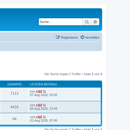
Suche
Erweiterte Suche
Registrieren
Anmelden
Die Suche ergab 3 Treffer • Seite
1
von
1
ZUGRIFFE
LETZTER BEITRAG
von
c2j2
7113
07.Aug 2026, 03:56
von
c2j2
4416
05.Aug 2026, 13:44
von
c2j2
94
01.Aug 2026, 07:45
Die Suche ergab 3 Treffer • Seite
1
von
1