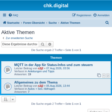
chk.digital
FAQ
Registrieren
Anmelden
S
Startseite
Foren-Übersicht
Suche
Aktive Themen
u
Aktive Themen
c
Zur erweiterten Suche
h
Suche
Erweiterte Suche
e
Die Suche ergab 2 Treffer • Seite
1
von
1
Themen
MQTT in der App für Status-Infos und zum steuern
Letzter Beitrag von
c2j2
«
07.Aug 2026, 03:56
Verfasst in
Anleitungen und Tipps
Antworten:
19
1
2
Allgemeines zu dem Thema
Letzter Beitrag von
c2j2
«
05.Aug 2026, 13:44
Verfasst in
Autos + SoC-Abfragen
Antworten:
7
Die Suche ergab 2 Treffer • Seite
1
von
1