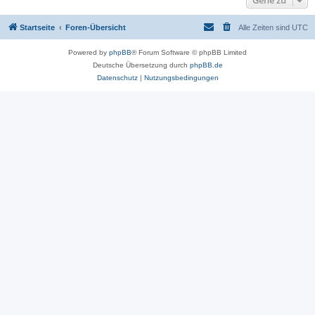
Gehe zu
Startseite
Foren-Übersicht
Alle Zeiten sind
UTC
Powered by
phpBB
® Forum Software © phpBB Limited
Deutsche Übersetzung durch
phpBB.de
Datenschutz
|
Nutzungsbedingungen