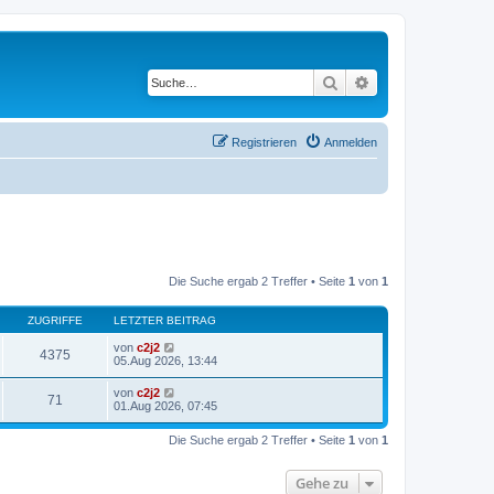
Suche
Erweiterte Suche
Registrieren
Anmelden
Die Suche ergab 2 Treffer • Seite
1
von
1
ZUGRIFFE
LETZTER BEITRAG
von
c2j2
4375
05.Aug 2026, 13:44
von
c2j2
71
01.Aug 2026, 07:45
Die Suche ergab 2 Treffer • Seite
1
von
1
Gehe zu