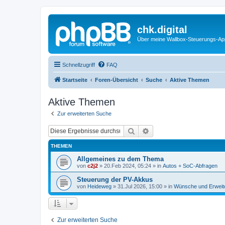
chk.digital
Über meine Wallbox-Steuerungs-Ap
Schnellzugriff
FAQ
Startseite
Foren-Übersicht
Suche
Aktive Themen
Aktive Themen
Zur erweiterten Suche
Suche
Erweiterte Suche
THEMEN
Allgemeines zu dem Thema
von
c2j2
»
20.Feb 2024, 05:24
» in
Autos + SoC-Abfragen
Steuerung der PV-Akkus
von
Heideweg
»
31.Jul 2026, 15:00
» in
Wünsche und Erweit
Zur erweiterten Suche