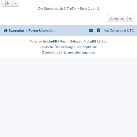
Die Suche ergab 3 Treffer • Seite
1
von
1
Gehe zu
Startseite
Foren-Übersicht
Alle Zeiten sind
UTC
Powered by
phpBB
® Forum Software © phpBB Limited
Deutsche Übersetzung durch
phpBB.de
Datenschutz
|
Nutzungsbedingungen