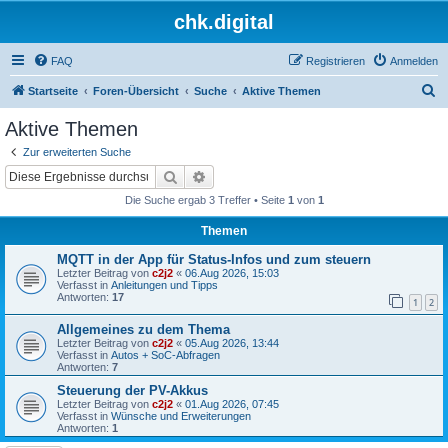
chk.digital
FAQ
Registrieren
Anmelden
S
Startseite
Foren-Übersicht
Suche
Aktive Themen
u
Aktive Themen
c
Zur erweiterten Suche
h
Suche
Erweiterte Suche
e
Die Suche ergab 3 Treffer • Seite
1
von
1
Themen
MQTT in der App für Status-Infos und zum steuern
Letzter Beitrag von
c2j2
«
06.Aug 2026, 15:03
Verfasst in
Anleitungen und Tipps
Antworten:
17
1
2
Allgemeines zu dem Thema
Letzter Beitrag von
c2j2
«
05.Aug 2026, 13:44
Verfasst in
Autos + SoC-Abfragen
Antworten:
7
Steuerung der PV-Akkus
Letzter Beitrag von
c2j2
«
01.Aug 2026, 07:45
Verfasst in
Wünsche und Erweiterungen
Antworten:
1