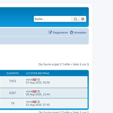
Suche
Erweiterte Suche
Registrieren
Anmelden
Die Suche ergab 3 Treffer • Seite
1
von
1
ZUGRIFFE
LETZTER BEITRAG
von
c2j2
7053
07.Aug 2026, 03:56
von
c2j2
4397
05.Aug 2026, 13:44
von
c2j2
79
01.Aug 2026, 07:45
Die Suche ergab 3 Treffer • Seite
1
von
1