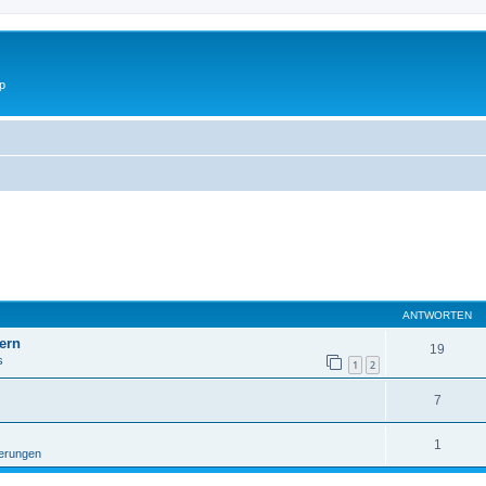
p
ANTWORTEN
ern
19
s
1
2
7
1
erungen