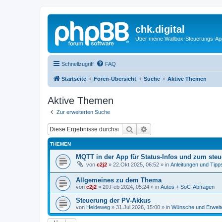
chk.digital
Über meine Wallbox-Steuerungs-Ap
Schnellzugriff
FAQ
Startseite
Foren-Übersicht
Suche
Aktive Themen
Aktive Themen
Zur erweiterten Suche
Suche
Erweiterte Suche
THEMEN
MQTT in der App für Status-Infos und zum steu
von
c2j2
»
22.Okt 2025, 06:52
» in
Anleitungen und Tipp
Allgemeines zu dem Thema
von
c2j2
»
20.Feb 2024, 05:24
» in
Autos + SoC-Abfragen
Steuerung der PV-Akkus
von
Heideweg
»
31.Jul 2026, 15:00
» in
Wünsche und Erweit