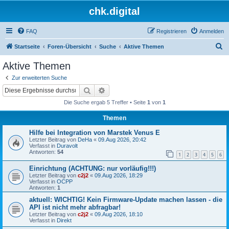
chk.digital
FAQ
Registrieren
Anmelden
S
Startseite
Foren-Übersicht
Suche
Aktive Themen
u
Aktive Themen
c
Zur erweiterten Suche
h
Suche
Erweiterte Suche
e
Die Suche ergab 5 Treffer • Seite
1
von
1
Themen
Hilfe bei Integration von Marstek Venus E
Letzter Beitrag von
DeHa
«
09.Aug 2026, 20:42
Verfasst in
Duravolt
Antworten:
54
1
2
3
4
5
6
Einrichtung (ACHTUNG: nur vorläufig!!!)
Letzter Beitrag von
c2j2
«
09.Aug 2026, 18:29
Verfasst in
OCPP
Antworten:
1
aktuell: WICHTIG! Kein Firmware-Update machen lassen - die
API ist nicht mehr abfragbar!
Letzter Beitrag von
c2j2
«
09.Aug 2026, 18:10
Verfasst in
Direkt