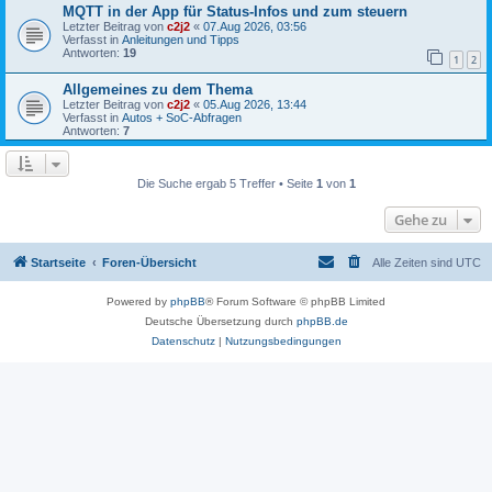
MQTT in der App für Status-Infos und zum steuern
Letzter Beitrag von
c2j2
«
07.Aug 2026, 03:56
Verfasst in
Anleitungen und Tipps
Antworten:
19
1
2
Allgemeines zu dem Thema
Letzter Beitrag von
c2j2
«
05.Aug 2026, 13:44
Verfasst in
Autos + SoC-Abfragen
Antworten:
7
Die Suche ergab 5 Treffer • Seite
1
von
1
Gehe zu
Startseite
Foren-Übersicht
Alle Zeiten sind
UTC
Powered by
phpBB
® Forum Software © phpBB Limited
Deutsche Übersetzung durch
phpBB.de
Datenschutz
|
Nutzungsbedingungen