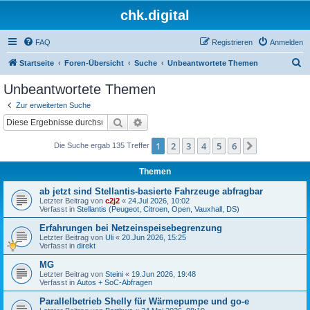
chk.digital
FAQ
Registrieren
Anmelden
S
Startseite
Foren-Übersicht
Suche
Unbeantwortete Themen
u
Unbeantwortete Themen
c
Zur erweiterten Suche
h
Suche
Erweiterte Suche
e
1
2
3
4
5
6
Nächste
Die Suche ergab 135 Treffer
Themen
ab jetzt sind Stellantis-basierte Fahrzeuge abfragbar
Letzter Beitrag von
c2j2
«
24.Jul 2026, 10:02
Verfasst in
Stellantis (Peugeot, Citroen, Open, Vauxhall, DS)
Erfahrungen bei Netzeinspeisebegrenzung
Letzter Beitrag von
Uli
«
20.Jun 2026, 15:25
Verfasst in
direkt
MG
Letzter Beitrag von
Steini
«
19.Jun 2026, 19:48
Verfasst in
Autos + SoC-Abfragen
Parallelbetrieb Shelly für Wärmepumpe und go-e