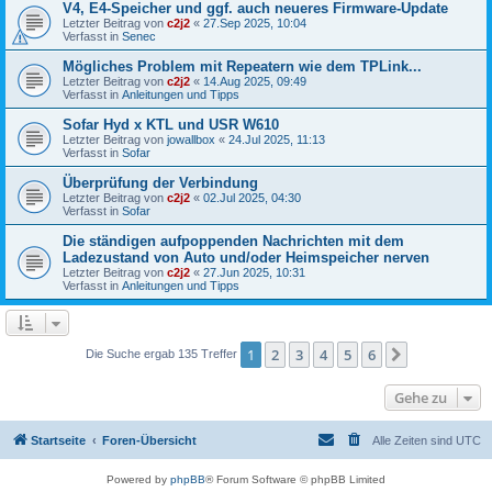
V4, E4-Speicher und ggf. auch neueres Firmware-Update
Letzter Beitrag von
c2j2
«
27.Sep 2025, 10:04
Verfasst in
Senec
Mögliches Problem mit Repeatern wie dem TPLink...
Letzter Beitrag von
c2j2
«
14.Aug 2025, 09:49
Verfasst in
Anleitungen und Tipps
Sofar Hyd x KTL und USR W610
Letzter Beitrag von
jowallbox
«
24.Jul 2025, 11:13
Verfasst in
Sofar
Überprüfung der Verbindung
Letzter Beitrag von
c2j2
«
02.Jul 2025, 04:30
Verfasst in
Sofar
Die ständigen aufpoppenden Nachrichten mit dem
Ladezustand von Auto und/oder Heimspeicher nerven
Letzter Beitrag von
c2j2
«
27.Jun 2025, 10:31
Verfasst in
Anleitungen und Tipps
1
2
3
4
5
6
Nächste
Die Suche ergab 135 Treffer
Gehe zu
Startseite
Foren-Übersicht
Alle Zeiten sind
UTC
Powered by
phpBB
® Forum Software © phpBB Limited