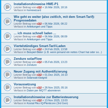
Installationshinweise HWE-P1
Letzter Beitrag von
c2j2
«
16.Mär 2026, 18:16
Verfasst in
homewizard
Wie geht es weiter (also zeitlich, mit dem Smart-Tarif):
Prognosedaten
Letzter Beitrag von
c2j2
«
06.Mär 2026, 08:22
Verfasst in
Anleitungen und Tipps
... ich muss schnell laden ...
Letzter Beitrag von
c2j2
«
06.Mär 2026, 08:09
Verfasst in
Anleitungen und Tipps
Viertelstündiges Smart-Tarif-Laden
Letzter Beitrag von
c2j2
«
24.Feb 2026, 13:58
Verfasst in
Beispiel-Bilder (z.B. wenn jemand ein nettes Chart hat oder so...)
Zendure solarFlow
Letzter Beitrag von
c2j2
«
05.Feb 2026, 13:23
Verfasst in
Zendure
Neuer Zugang mit Authentifizierung
Letzter Beitrag von
c2j2
«
01.Dez 2025, 16:10
Verfasst in
Solarwatt kiwigrid
Voraussetzung
Letzter Beitrag von
c2j2
«
28.Nov 2025, 05:16
Verfasst in
Daten per MQTT abonnieren
Installationshinweise zur Batteriesteuerung
Letzter Beitrag von
c2j2
«
13.Nov 2025, 13:03
Verfasst in
Kostal Piko IQ/Plenticore (3rd Gen)