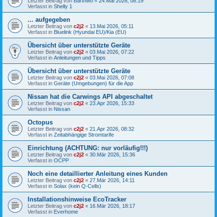
Letzter Beitrag von
Barthwo
«
24.Mai 2026, 08:19
Verfasst in
Shelly 1
... aufgegeben
Letzter Beitrag von
c2j2
«
13.Mai 2026, 05:11
Verfasst in
Bluelink (Hyundai EU)/Kia (EU)
Übersicht über unterstützte Geräte
Letzter Beitrag von
c2j2
«
03.Mai 2026, 07:22
Verfasst in
Anleitungen und Tipps
Übersicht über unterstützte Geräte
Letzter Beitrag von
c2j2
«
03.Mai 2026, 07:08
Verfasst in
Geräte (Umgebungen) für die App
Nissan hat die Carwings API abgeschaltet
Letzter Beitrag von
c2j2
«
23.Apr 2026, 15:33
Verfasst in
Nissan
Octopus
Letzter Beitrag von
c2j2
«
21.Apr 2026, 08:32
Verfasst in
Zeitabhängige Stromtarife
Einrichtung (ACHTUNG: nur vorläufig!!!)
Letzter Beitrag von
c2j2
«
30.Mär 2026, 15:36
Verfasst in
OCPP
Noch eine detaillierter Anleitung eines Kunden
Letzter Beitrag von
c2j2
«
27.Mär 2026, 14:11
Verfasst in
Solax (kein Q-Cells)
Installationshinweise EcoTracker
Letzter Beitrag von
c2j2
«
16.Mär 2026, 18:17
Verfasst in
Everhome