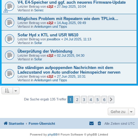
V4, E4-Speicher und ggf. auch neueres Firmware-Update
Letzter Beitrag von
c2j2
«
27.Sep 2025, 10:04
Verfasst in
Senec
Mögliches Problem mit Repeatern wie dem TPLink...
Letzter Beitrag von
c2j2
«
14.Aug 2025, 09:49
Verfasst in
Anleitungen und Tipps
Sofar Hyd x KTL und USR W610
Letzter Beitrag von
jowallbox
«
24.Jul 2025, 11:13
Verfasst in
Sofar
Überprüfung der Verbindung
Letzter Beitrag von
c2j2
«
02.Jul 2025, 04:30
Verfasst in
Sofar
Die ständigen aufpoppenden Nachrichten mit dem
Ladezustand von Auto und/oder Heimspeicher nerven
Letzter Beitrag von
c2j2
«
27.Jun 2025, 10:31
Verfasst in
Anleitungen und Tipps
1
2
3
4
5
6
Nächste
Die Suche ergab 135 Treffer
Gehe zu
Startseite
Foren-Übersicht
Alle Zeiten sind
UTC
Powered by
phpBB
® Forum Software © phpBB Limited