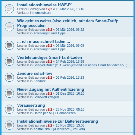
Installationshinweise HWE-P1
Letzter Beitrag von
c2j2
«
16.Mär 2026, 18:16
Verfasst in
homewizard
Wie geht es weiter (also zeitlich, mit dem Smart-Tarif):
Prognosedaten
Letzter Beitrag von
c2j2
«
06.Mär 2026, 08:22
Verfasst in
Anleitungen und Tipps
... ich muss schnell laden ...
Letzter Beitrag von
c2j2
«
06.Mär 2026, 08:09
Verfasst in
Anleitungen und Tipps
Viertelstündiges Smart-Tarif-Laden
Letzter Beitrag von
c2j2
«
24.Feb 2026, 13:58
Verfasst in
Beispiel-Bilder (z.B. wenn jemand ein nettes Chart hat oder so...)
Zendure solarFlow
Letzter Beitrag von
c2j2
«
05.Feb 2026, 13:23
Verfasst in
Zendure
Neuer Zugang mit Authentifizierung
Letzter Beitrag von
c2j2
«
01.Dez 2025, 16:10
Verfasst in
Solarwatt kiwigrid
Voraussetzung
Letzter Beitrag von
c2j2
«
28.Nov 2025, 05:16
Verfasst in
Daten per MQTT abonnieren
Installationshinweise zur Batteriesteuerung
Letzter Beitrag von
c2j2
«
13.Nov 2025, 13:03
Verfasst in
Kostal Piko IQ/Plenticore (3rd Gen)