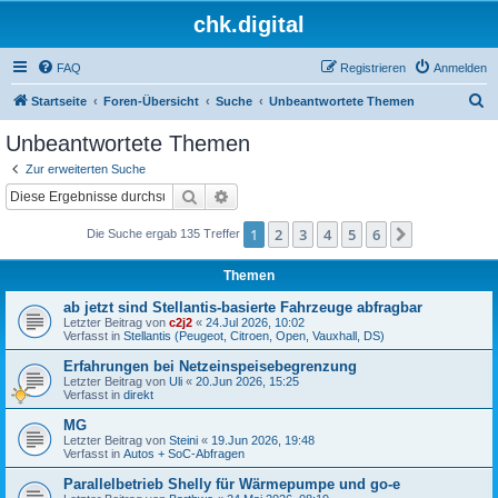
chk.digital
FAQ
Registrieren
Anmelden
S
Startseite
Foren-Übersicht
Suche
Unbeantwortete Themen
u
Unbeantwortete Themen
c
Zur erweiterten Suche
h
Suche
Erweiterte Suche
e
1
2
3
4
5
6
Nächste
Die Suche ergab 135 Treffer
Themen
ab jetzt sind Stellantis-basierte Fahrzeuge abfragbar
Letzter Beitrag von
c2j2
«
24.Jul 2026, 10:02
Verfasst in
Stellantis (Peugeot, Citroen, Open, Vauxhall, DS)
Erfahrungen bei Netzeinspeisebegrenzung
Letzter Beitrag von
Uli
«
20.Jun 2026, 15:25
Verfasst in
direkt
MG
Letzter Beitrag von
Steini
«
19.Jun 2026, 19:48
Verfasst in
Autos + SoC-Abfragen
Parallelbetrieb Shelly für Wärmepumpe und go-e