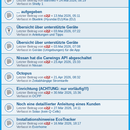
Letzter Beitrag von
Barthwo
«
24.Mai 2026, 08:19
Verfasst in
Shelly 1
... aufgegeben
Letzter Beitrag von
c2j2
«
13.Mai 2026, 05:11
Verfasst in
Bluelink (Hyundai EU)/Kia (EU)
Übersicht über unterstützte Geräte
Letzter Beitrag von
c2j2
«
03.Mai 2026, 07:22
Verfasst in
Anleitungen und Tipps
Übersicht über unterstützte Geräte
Letzter Beitrag von
c2j2
«
03.Mai 2026, 07:08
Verfasst in
Geräte (Umgebungen) für die App
Nissan hat die Carwings API abgeschaltet
Letzter Beitrag von
c2j2
«
23.Apr 2026, 15:33
Verfasst in
Nissan
Octopus
Letzter Beitrag von
c2j2
«
21.Apr 2026, 08:32
Verfasst in
Zeitabhängige Stromtarife
Einrichtung (ACHTUNG: nur vorläufig!!!)
Letzter Beitrag von
c2j2
«
30.Mär 2026, 15:36
Verfasst in
OCPP
Noch eine detaillierter Anleitung eines Kunden
Letzter Beitrag von
c2j2
«
27.Mär 2026, 14:11
Verfasst in
Solax (kein Q-Cells)
Installationshinweise EcoTracker
Letzter Beitrag von
c2j2
«
16.Mär 2026, 18:17
Verfasst in
Everhome