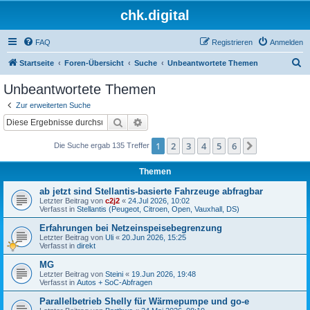
chk.digital
FAQ
Registrieren
Anmelden
S
Startseite
Foren-Übersicht
Suche
Unbeantwortete Themen
u
Unbeantwortete Themen
c
Zur erweiterten Suche
h
Suche
Erweiterte Suche
e
1
2
3
4
5
6
Nächste
Die Suche ergab 135 Treffer
Themen
ab jetzt sind Stellantis-basierte Fahrzeuge abfragbar
Letzter Beitrag von
c2j2
«
24.Jul 2026, 10:02
Verfasst in
Stellantis (Peugeot, Citroen, Open, Vauxhall, DS)
Erfahrungen bei Netzeinspeisebegrenzung
Letzter Beitrag von
Uli
«
20.Jun 2026, 15:25
Verfasst in
direkt
MG
Letzter Beitrag von
Steini
«
19.Jun 2026, 19:48
Verfasst in
Autos + SoC-Abfragen
Parallelbetrieb Shelly für Wärmepumpe und go-e