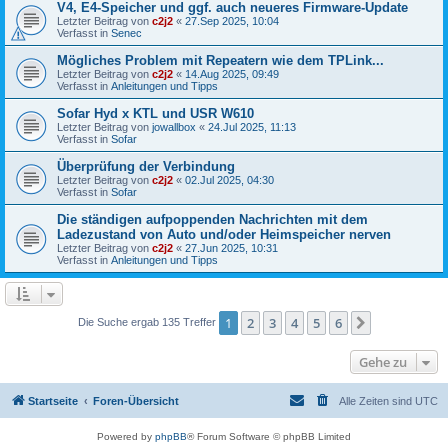
V4, E4-Speicher und ggf. auch neueres Firmware-Update
Letzter Beitrag von
c2j2
«
27.Sep 2025, 10:04
Verfasst in
Senec
Mögliches Problem mit Repeatern wie dem TPLink...
Letzter Beitrag von
c2j2
«
14.Aug 2025, 09:49
Verfasst in
Anleitungen und Tipps
Sofar Hyd x KTL und USR W610
Letzter Beitrag von
jowallbox
«
24.Jul 2025, 11:13
Verfasst in
Sofar
Überprüfung der Verbindung
Letzter Beitrag von
c2j2
«
02.Jul 2025, 04:30
Verfasst in
Sofar
Die ständigen aufpoppenden Nachrichten mit dem
Ladezustand von Auto und/oder Heimspeicher nerven
Letzter Beitrag von
c2j2
«
27.Jun 2025, 10:31
Verfasst in
Anleitungen und Tipps
1
2
3
4
5
6
Nächste
Die Suche ergab 135 Treffer
Gehe zu
Startseite
Foren-Übersicht
Alle Zeiten sind
UTC
Powered by
phpBB
® Forum Software © phpBB Limited