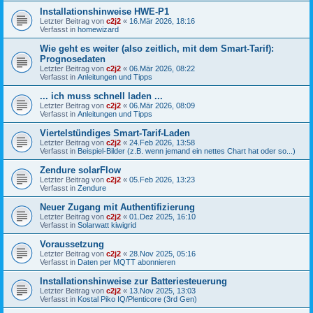
Installationshinweise HWE-P1
Letzter Beitrag von
c2j2
«
16.Mär 2026, 18:16
Verfasst in
homewizard
Wie geht es weiter (also zeitlich, mit dem Smart-Tarif):
Prognosedaten
Letzter Beitrag von
c2j2
«
06.Mär 2026, 08:22
Verfasst in
Anleitungen und Tipps
... ich muss schnell laden ...
Letzter Beitrag von
c2j2
«
06.Mär 2026, 08:09
Verfasst in
Anleitungen und Tipps
Viertelstündiges Smart-Tarif-Laden
Letzter Beitrag von
c2j2
«
24.Feb 2026, 13:58
Verfasst in
Beispiel-Bilder (z.B. wenn jemand ein nettes Chart hat oder so...)
Zendure solarFlow
Letzter Beitrag von
c2j2
«
05.Feb 2026, 13:23
Verfasst in
Zendure
Neuer Zugang mit Authentifizierung
Letzter Beitrag von
c2j2
«
01.Dez 2025, 16:10
Verfasst in
Solarwatt kiwigrid
Voraussetzung
Letzter Beitrag von
c2j2
«
28.Nov 2025, 05:16
Verfasst in
Daten per MQTT abonnieren
Installationshinweise zur Batteriesteuerung
Letzter Beitrag von
c2j2
«
13.Nov 2025, 13:03
Verfasst in
Kostal Piko IQ/Plenticore (3rd Gen)