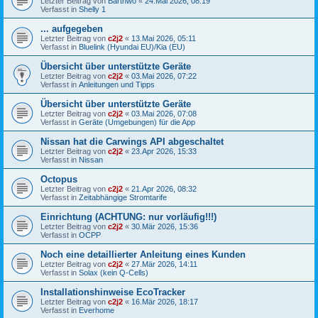
Letzter Beitrag von
Barthwo
«
24.Mai 2026, 08:19
Verfasst in
Shelly 1
... aufgegeben
Letzter Beitrag von
c2j2
«
13.Mai 2026, 05:11
Verfasst in
Bluelink (Hyundai EU)/Kia (EU)
Übersicht über unterstützte Geräte
Letzter Beitrag von
c2j2
«
03.Mai 2026, 07:22
Verfasst in
Anleitungen und Tipps
Übersicht über unterstützte Geräte
Letzter Beitrag von
c2j2
«
03.Mai 2026, 07:08
Verfasst in
Geräte (Umgebungen) für die App
Nissan hat die Carwings API abgeschaltet
Letzter Beitrag von
c2j2
«
23.Apr 2026, 15:33
Verfasst in
Nissan
Octopus
Letzter Beitrag von
c2j2
«
21.Apr 2026, 08:32
Verfasst in
Zeitabhängige Stromtarife
Einrichtung (ACHTUNG: nur vorläufig!!!)
Letzter Beitrag von
c2j2
«
30.Mär 2026, 15:36
Verfasst in
OCPP
Noch eine detaillierter Anleitung eines Kunden
Letzter Beitrag von
c2j2
«
27.Mär 2026, 14:11
Verfasst in
Solax (kein Q-Cells)
Installationshinweise EcoTracker
Letzter Beitrag von
c2j2
«
16.Mär 2026, 18:17
Verfasst in
Everhome