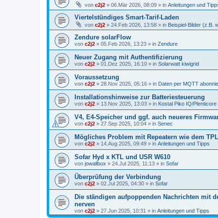
von
c2j2
»
06.Mär 2026, 08:09
» in
Anleitungen und Tipp
Viertelstündiges Smart-Tarif-Laden
von
c2j2
»
24.Feb 2026, 13:58
» in
Beispiel-Bilder (z.B.
Zendure solarFlow
von
c2j2
»
05.Feb 2026, 13:23
» in
Zendure
Neuer Zugang mit Authentifizierung
von
c2j2
»
01.Dez 2025, 16:10
» in
Solarwatt kiwigrid
Voraussetzung
von
c2j2
»
28.Nov 2025, 05:16
» in
Daten per MQTT abonni
Installationshinweise zur Batteriesteuerung
von
c2j2
»
13.Nov 2025, 13:03
» in
Kostal Piko IQ/Plenticore
V4, E4-Speicher und ggf. auch neueres Firmwa
von
c2j2
»
27.Sep 2025, 10:04
» in
Senec
Mögliches Problem mit Repeatern wie dem TPLi
von
c2j2
»
14.Aug 2025, 09:49
» in
Anleitungen und Tipps
Sofar Hyd x KTL und USR W610
von
jowallbox
»
24.Jul 2025, 11:13
» in
Sofar
Überprüfung der Verbindung
von
c2j2
»
02.Jul 2025, 04:30
» in
Sofar
Die ständigen aufpoppenden Nachrichten mit 
nerven
von
c2j2
»
27.Jun 2025, 10:31
» in
Anleitungen und Tipps