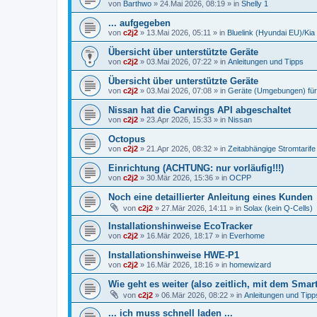
von
Barthwo
»
24.Mai 2026, 08:19
» in
Shelly 1
... aufgegeben
von
c2j2
»
13.Mai 2026, 05:11
» in
Bluelink (Hyundai EU)/Kia
Übersicht über unterstützte Geräte
von
c2j2
»
03.Mai 2026, 07:22
» in
Anleitungen und Tipps
Übersicht über unterstützte Geräte
von
c2j2
»
03.Mai 2026, 07:08
» in
Geräte (Umgebungen) für
Nissan hat die Carwings API abgeschaltet
von
c2j2
»
23.Apr 2026, 15:33
» in
Nissan
Octopus
von
c2j2
»
21.Apr 2026, 08:32
» in
Zeitabhängige Stromtarife
Einrichtung (ACHTUNG: nur vorläufig!!!)
von
c2j2
»
30.Mär 2026, 15:36
» in
OCPP
Noch eine detaillierter Anleitung eines Kunden
von
c2j2
»
27.Mär 2026, 14:11
» in
Solax (kein Q-Cells)
Installationshinweise EcoTracker
von
c2j2
»
16.Mär 2026, 18:17
» in
Everhome
Installationshinweise HWE-P1
von
c2j2
»
16.Mär 2026, 18:16
» in
homewizard
Wie geht es weiter (also zeitlich, mit dem Smar
von
c2j2
»
06.Mär 2026, 08:22
» in
Anleitungen und Tipp
... ich muss schnell laden ...