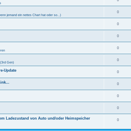
0
s
0
 wenn jemand ein nettes Chart hat oder so...)
0
0
0
eren
0
 (3rd Gen)
re-Update
0
nk...
0
0
0
dem Ladezustand von Auto und/oder Heimspeicher
0