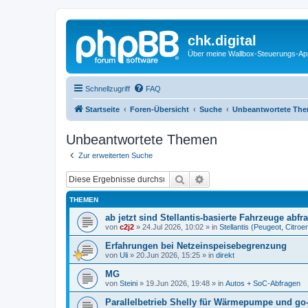
chk.digital
Über meine Wallbox-Steuerungs-Ap
Schnellzugriff
FAQ
Startseite
Foren-Übersicht
Suche
Unbeantwortete Th
Unbeantwortete Themen
Zur erweiterten Suche
Suche
Erweiterte Suche
THEMEN
ab jetzt sind Stellantis-basierte Fahrzeuge abfr
von
c2j2
»
24.Jul 2026, 10:02
» in
Stellantis (Peugeot, Citro
Erfahrungen bei Netzeinspeisebegrenzung
von
Uli
»
20.Jun 2026, 15:25
» in
direkt
MG
von
Steini
»
19.Jun 2026, 19:48
» in
Autos + SoC-Abfragen
Parallelbetrieb Shelly für Wärmepumpe und go