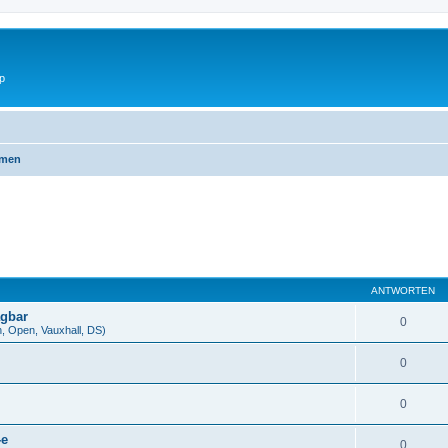
p
emen
ANTWORTEN
agbar
0
en, Open, Vauxhall, DS)
0
0
-e
0