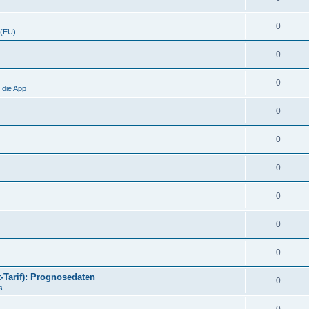
0
 (EU)
0
0
 die App
0
0
0
0
0
0
t-Tarif): Prognosedaten
0
s