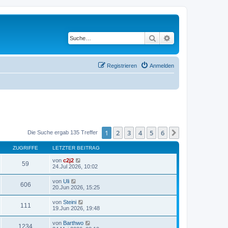
Suche
Erweiterte Suche
Registrieren
Anmelden
1
2
3
4
5
6
Nächste
Die Suche ergab 135 Treffer
ZUGRIFFE
LETZTER BEITRAG
von
c2j2
59
24.Jul 2026, 10:02
von
Uli
606
20.Jun 2026, 15:25
von
Steini
111
19.Jun 2026, 19:48
von
Barthwo
1234