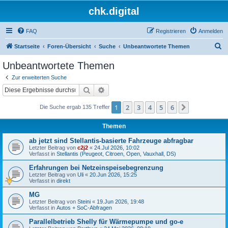
chk.digital
FAQ
Registrieren
Anmelden
S
Startseite
Foren-Übersicht
Suche
Unbeantwortete Themen
u
Unbeantwortete Themen
c
Zur erweiterten Suche
h
Suche
Erweiterte Suche
e
1
2
3
4
5
6
Nächste
Die Suche ergab 135 Treffer
Themen
ab jetzt sind Stellantis-basierte Fahrzeuge abfragbar
Letzter Beitrag von
c2j2
«
24.Jul 2026, 10:02
Verfasst in
Stellantis (Peugeot, Citroen, Open, Vauxhall, DS)
Erfahrungen bei Netzeinspeisebegrenzung
Letzter Beitrag von
Uli
«
20.Jun 2026, 15:25
Verfasst in
direkt
MG
Letzter Beitrag von
Steini
«
19.Jun 2026, 19:48
Verfasst in
Autos + SoC-Abfragen
Parallelbetrieb Shelly für Wärmepumpe und go-e