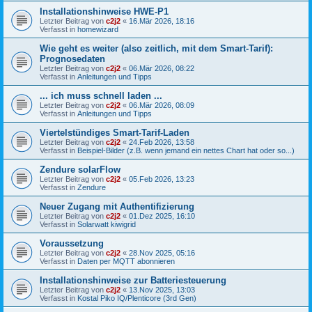
Installationshinweise HWE-P1
Letzter Beitrag von
c2j2
«
16.Mär 2026, 18:16
Verfasst in
homewizard
Wie geht es weiter (also zeitlich, mit dem Smart-Tarif):
Prognosedaten
Letzter Beitrag von
c2j2
«
06.Mär 2026, 08:22
Verfasst in
Anleitungen und Tipps
... ich muss schnell laden ...
Letzter Beitrag von
c2j2
«
06.Mär 2026, 08:09
Verfasst in
Anleitungen und Tipps
Viertelstündiges Smart-Tarif-Laden
Letzter Beitrag von
c2j2
«
24.Feb 2026, 13:58
Verfasst in
Beispiel-Bilder (z.B. wenn jemand ein nettes Chart hat oder so...)
Zendure solarFlow
Letzter Beitrag von
c2j2
«
05.Feb 2026, 13:23
Verfasst in
Zendure
Neuer Zugang mit Authentifizierung
Letzter Beitrag von
c2j2
«
01.Dez 2025, 16:10
Verfasst in
Solarwatt kiwigrid
Voraussetzung
Letzter Beitrag von
c2j2
«
28.Nov 2025, 05:16
Verfasst in
Daten per MQTT abonnieren
Installationshinweise zur Batteriesteuerung
Letzter Beitrag von
c2j2
«
13.Nov 2025, 13:03
Verfasst in
Kostal Piko IQ/Plenticore (3rd Gen)