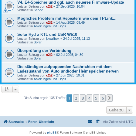
V4, E4-Speicher und ggf. auch neueres Firmware-Update
Letzter Beitrag von
c2j2
«
27.Sep 2025, 10:04
Verfasst in
Senec
Mögliches Problem mit Repeatern wie dem TPLink...
Letzter Beitrag von
c2j2
«
14.Aug 2025, 09:49
Verfasst in
Anleitungen und Tipps
Sofar Hyd x KTL und USR W610
Letzter Beitrag von
jowallbox
«
24.Jul 2025, 11:13
Verfasst in
Sofar
Überprüfung der Verbindung
Letzter Beitrag von
c2j2
«
02.Jul 2025, 04:30
Verfasst in
Sofar
Die ständigen aufpoppenden Nachrichten mit dem
Ladezustand von Auto und/oder Heimspeicher nerven
Letzter Beitrag von
c2j2
«
27.Jun 2025, 10:31
Verfasst in
Anleitungen und Tipps
1
2
3
4
5
6
Nächste
Die Suche ergab 135 Treffer
Gehe zu
Startseite
Foren-Übersicht
Alle Zeiten sind
UTC
Powered by
phpBB
® Forum Software © phpBB Limited