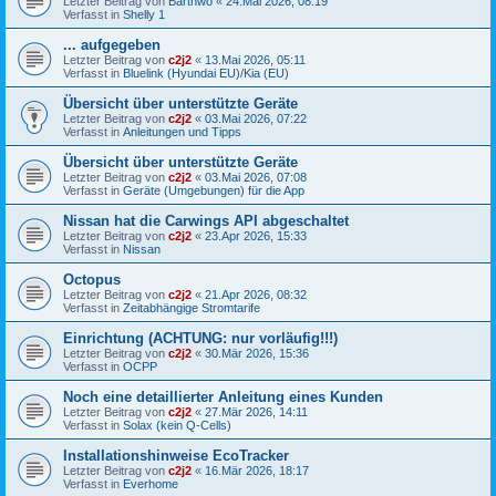
Letzter Beitrag von
Barthwo
«
24.Mai 2026, 08:19
Verfasst in
Shelly 1
... aufgegeben
Letzter Beitrag von
c2j2
«
13.Mai 2026, 05:11
Verfasst in
Bluelink (Hyundai EU)/Kia (EU)
Übersicht über unterstützte Geräte
Letzter Beitrag von
c2j2
«
03.Mai 2026, 07:22
Verfasst in
Anleitungen und Tipps
Übersicht über unterstützte Geräte
Letzter Beitrag von
c2j2
«
03.Mai 2026, 07:08
Verfasst in
Geräte (Umgebungen) für die App
Nissan hat die Carwings API abgeschaltet
Letzter Beitrag von
c2j2
«
23.Apr 2026, 15:33
Verfasst in
Nissan
Octopus
Letzter Beitrag von
c2j2
«
21.Apr 2026, 08:32
Verfasst in
Zeitabhängige Stromtarife
Einrichtung (ACHTUNG: nur vorläufig!!!)
Letzter Beitrag von
c2j2
«
30.Mär 2026, 15:36
Verfasst in
OCPP
Noch eine detaillierter Anleitung eines Kunden
Letzter Beitrag von
c2j2
«
27.Mär 2026, 14:11
Verfasst in
Solax (kein Q-Cells)
Installationshinweise EcoTracker
Letzter Beitrag von
c2j2
«
16.Mär 2026, 18:17
Verfasst in
Everhome