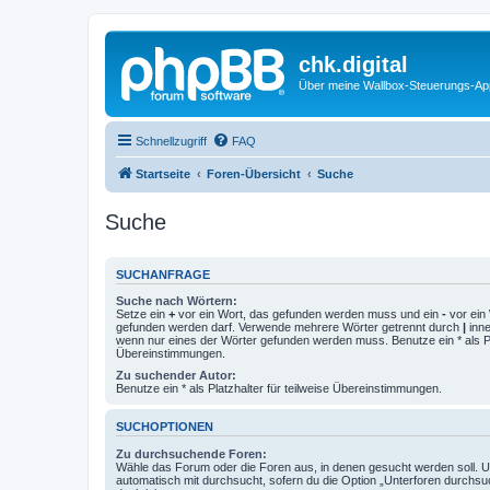
chk.digital
Über meine Wallbox-Steuerungs-Ap
Schnellzugriff
FAQ
Startseite
Foren-Übersicht
Suche
Suche
SUCHANFRAGE
Suche nach Wörtern:
Setze ein
+
vor ein Wort, das gefunden werden muss und ein
-
vor ein 
gefunden werden darf. Verwende mehrere Wörter getrennt durch
|
inne
wenn nur eines der Wörter gefunden werden muss. Benutze ein * als Pla
Übereinstimmungen.
Zu suchender Autor:
Benutze ein * als Platzhalter für teilweise Übereinstimmungen.
SUCHOPTIONEN
Zu durchsuchende Foren:
Wähle das Forum oder die Foren aus, in denen gesucht werden soll. 
automatisch mit durchsucht, sofern du die Option „Unterforen durchsu