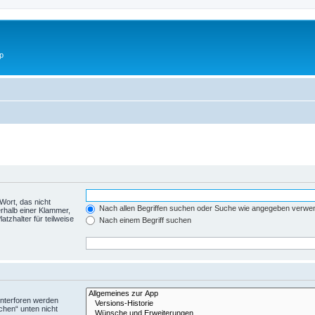
p
Wort, das nicht
Nach allen Begriffen suchen oder Suche wie angegeben verwe
rhalb einer Klammer,
tzhalter für teilweise
Nach einem Begriff suchen
Unterforen werden
chen“ unten nicht