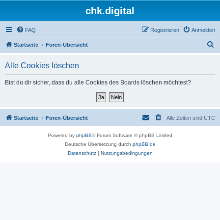
chk.digital
FAQ
Registrieren
Anmelden
S
Startseite
Foren-Übersicht
u
Alle Cookies löschen
c
h
Bist du dir sicher, dass du alle Cookies des Boards löschen möchtest?
e
Startseite
Foren-Übersicht
Alle Zeiten sind
UTC
Powered by
phpBB
® Forum Software © phpBB Limited
Deutsche Übersetzung durch
phpBB.de
Datenschutz
|
Nutzungsbedingungen