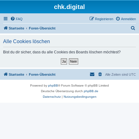
chk.digital
FAQ
Registrieren
Anmelden
S
Startseite
Foren-Übersicht
u
Alle Cookies löschen
c
h
Bist du dir sicher, dass du alle Cookies des Boards löschen möchtest?
e
Startseite
Foren-Übersicht
Alle Zeiten sind
UTC
Powered by
phpBB
® Forum Software © phpBB Limited
Deutsche Übersetzung durch
phpBB.de
Datenschutz
|
Nutzungsbedingungen