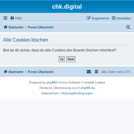
chk.digital
FAQ
Registrieren
Anmelden
S
Startseite
Foren-Übersicht
u
Alle Cookies löschen
c
h
Bist du dir sicher, dass du alle Cookies des Boards löschen möchtest?
e
Startseite
Foren-Übersicht
Alle Zeiten sind
UTC
Powered by
phpBB
® Forum Software © phpBB Limited
Deutsche Übersetzung durch
phpBB.de
Datenschutz
|
Nutzungsbedingungen