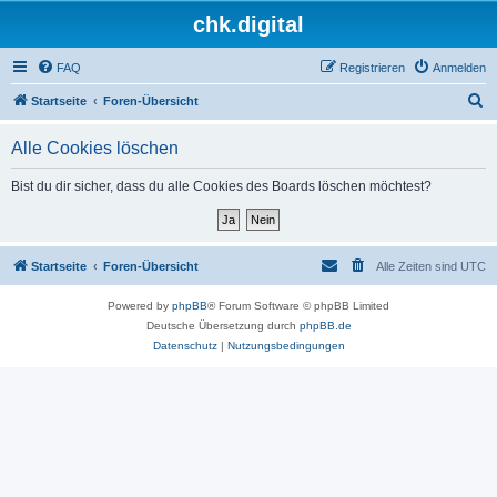
chk.digital
FAQ
Registrieren
Anmelden
S
Startseite
Foren-Übersicht
u
Alle Cookies löschen
c
h
Bist du dir sicher, dass du alle Cookies des Boards löschen möchtest?
e
Startseite
Foren-Übersicht
Alle Zeiten sind
UTC
Powered by
phpBB
® Forum Software © phpBB Limited
Deutsche Übersetzung durch
phpBB.de
Datenschutz
|
Nutzungsbedingungen