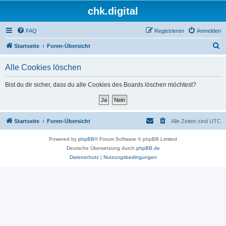
chk.digital
FAQ
Registrieren
Anmelden
S
Startseite
Foren-Übersicht
u
Alle Cookies löschen
c
h
Bist du dir sicher, dass du alle Cookies des Boards löschen möchtest?
e
Startseite
Foren-Übersicht
Alle Zeiten sind
UTC
Powered by
phpBB
® Forum Software © phpBB Limited
Deutsche Übersetzung durch
phpBB.de
Datenschutz
|
Nutzungsbedingungen