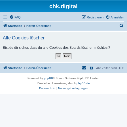
chk.digital
FAQ
Registrieren
Anmelden
S
Startseite
Foren-Übersicht
u
Alle Cookies löschen
c
h
Bist du dir sicher, dass du alle Cookies des Boards löschen möchtest?
e
Startseite
Foren-Übersicht
Alle Zeiten sind
UTC
Powered by
phpBB
® Forum Software © phpBB Limited
Deutsche Übersetzung durch
phpBB.de
Datenschutz
|
Nutzungsbedingungen