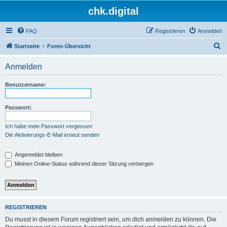
chk.digital
FAQ
Registrieren
Anmelden
S
Startseite
Foren-Übersicht
u
Anmelden
c
h
Benutzername:
e
Passwort:
Ich habe mein Passwort vergessen
Die Aktivierungs-E-Mail erneut senden
Angemeldet bleiben
Meinen Online-Status während dieser Sitzung verbergen
REGISTRIEREN
Du musst in diesem Forum registriert sein, um dich anmelden zu können. Die