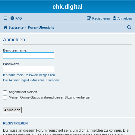
chk.digital
FAQ
Registrieren
Anmelden
S
Startseite
Foren-Übersicht
u
Anmelden
c
h
Benutzername:
e
Passwort:
Ich habe mein Passwort vergessen
Die Aktivierungs-E-Mail erneut senden
Angemeldet bleiben
Meinen Online-Status während dieser Sitzung verbergen
REGISTRIEREN
Du musst in diesem Forum registriert sein, um dich anmelden zu können. Die