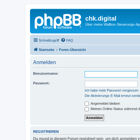
chk.digital
Über meine Wallbox-Steuerungs-Ap
Schnellzugriff
FAQ
Startseite
Foren-Übersicht
Anmelden
Benutzername:
Passwort:
Ich habe mein Passwort vergessen
Die Aktivierungs-E-Mail erneut send
Angemeldet bleiben
Meinen Online-Status während d
REGISTRIEREN
Du musst in diesem Forum registriert sein, um dich anmelden zu