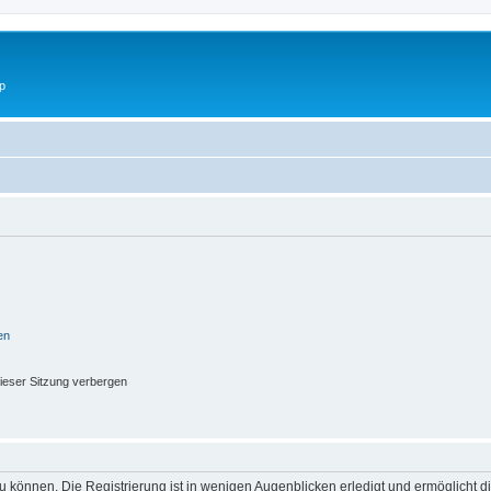
p
en
ieser Sitzung verbergen
 können. Die Registrierung ist in wenigen Augenblicken erledigt und ermöglicht di