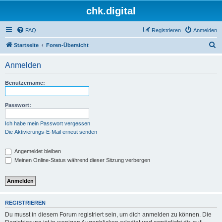
chk.digital
FAQ
Registrieren
Anmelden
S
Startseite
Foren-Übersicht
u
Anmelden
c
h
Benutzername:
e
Passwort:
Ich habe mein Passwort vergessen
Die Aktivierungs-E-Mail erneut senden
Angemeldet bleiben
Meinen Online-Status während dieser Sitzung verbergen
REGISTRIEREN
Du musst in diesem Forum registriert sein, um dich anmelden zu können. Die