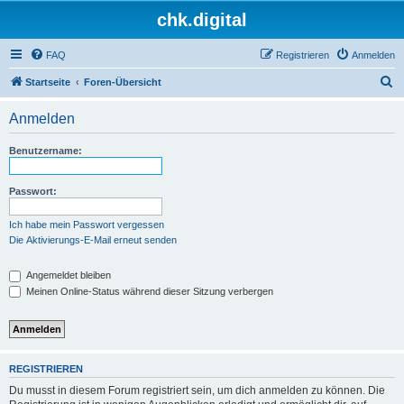
chk.digital
FAQ
Registrieren
Anmelden
S
Startseite
Foren-Übersicht
u
Anmelden
c
h
Benutzername:
e
Passwort:
Ich habe mein Passwort vergessen
Die Aktivierungs-E-Mail erneut senden
Angemeldet bleiben
Meinen Online-Status während dieser Sitzung verbergen
REGISTRIEREN
Du musst in diesem Forum registriert sein, um dich anmelden zu können. Die