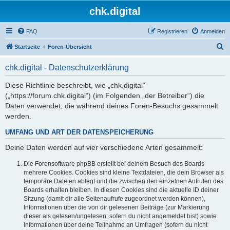
chk.digital
FAQ
Registrieren
Anmelden
S
Startseite
Foren-Übersicht
u
chk.digital - Datenschutzerklärung
c
h
Diese Richtlinie beschreibt, wie „chk.digital“
(„https://forum.chk.digital“) (im Folgenden „der Betreiber“) die
e
Daten verwendet, die während deines Foren-Besuchs gesammelt
werden.
UMFANG UND ART DER DATENSPEICHERUNG
Deine Daten werden auf vier verschiedene Arten gesammelt:
Die Forensoftware phpBB erstellt bei deinem Besuch des Boards
mehrere Cookies. Cookies sind kleine Textdateien, die dein Browser als
temporäre Dateien ablegt und die zwischen den einzelnen Aufrufen des
Boards erhalten bleiben. In diesen Cookies sind die aktuelle ID deiner
Sitzung (damit dir alle Seitenaufrufe zugeordnet werden können),
Informationen über die von dir gelesenen Beiträge (zur Markierung
dieser als gelesen/ungelesen; sofern du nicht angemeldet bist) sowie
Informationen über deine Teilnahme an Umfragen (sofern du nicht