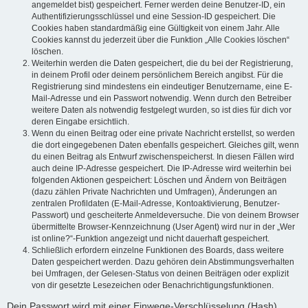
angemeldet bist) gespeichert. Ferner werden deine Benutzer-ID, ein
Authentifizierungsschlüssel und eine Session-ID gespeichert. Die
Cookies haben standardmäßig eine Gültigkeit von einem Jahr. Alle
Cookies kannst du jederzeit über die Funktion „Alle Cookies löschen“
löschen.
Weiterhin werden die Daten gespeichert, die du bei der Registrierung,
in deinem Profil oder deinem persönlichem Bereich angibst. Für die
Registrierung sind mindestens ein eindeutiger Benutzername, eine E-
Mail-Adresse und ein Passwort notwendig. Wenn durch den Betreiber
weitere Daten als notwendig festgelegt wurden, so ist dies für dich vor
deren Eingabe ersichtlich.
Wenn du einen Beitrag oder eine private Nachricht erstellst, so werden
die dort eingegebenen Daten ebenfalls gespeichert. Gleiches gilt, wenn
du einen Beitrag als Entwurf zwischenspeicherst. In diesen Fällen wird
auch deine IP-Adresse gespeichert. Die IP-Adresse wird weiterhin bei
folgenden Aktionen gespeichert: Löschen und Ändern von Beiträgen
(dazu zählen Private Nachrichten und Umfragen), Änderungen an
zentralen Profildaten (E-Mail-Adresse, Kontoaktivierung, Benutzer-
Passwort) und gescheiterte Anmeldeversuche. Die von deinem Browser
übermittelte Browser-Kennzeichnung (User Agent) wird nur in der „Wer
ist online?“-Funktion angezeigt und nicht dauerhaft gespeichert.
Schließlich erfordern einzelne Funktionen des Boards, dass weitere
Daten gespeichert werden. Dazu gehören dein Abstimmungsverhalten
bei Umfragen, der Gelesen-Status von deinen Beiträgen oder explizit
von dir gesetzte Lesezeichen oder Benachrichtigungsfunktionen.
Dein Passwort wird mit einer Einwege-Verschlüsselung (Hash)