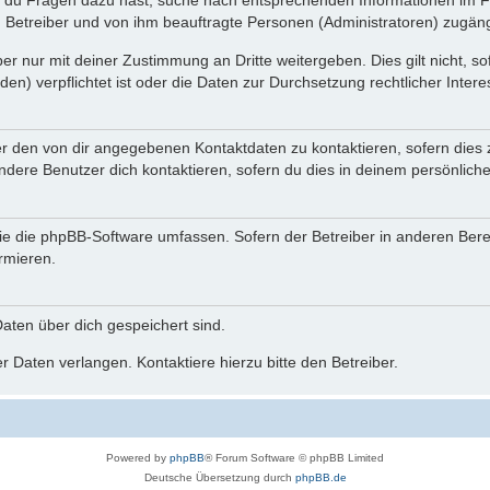
n du Fragen dazu hast, suche nach entsprechenden Informationen im Fo
n Betreiber und von ihm beauftragte Personen (Administratoren) zugäng
r nur mit deiner Zustimmung an Dritte weitergeben. Dies gilt nicht, s
n) verpflichtet ist oder die Daten zur Durchsetzung rechtlicher Interes
er den von dir angegebenen Kontaktdaten zu kontaktieren, sofern dies 
andere Benutzer dich kontaktieren, sofern du dies in deinem persönliche
, die die phpBB-Software umfassen. Sofern der Betreiber in anderen Be
ormieren.
 Daten über dich gespeichert sind.
 Daten verlangen. Kontaktiere hierzu bitte den Betreiber.
Powered by
phpBB
® Forum Software © phpBB Limited
Deutsche Übersetzung durch
phpBB.de