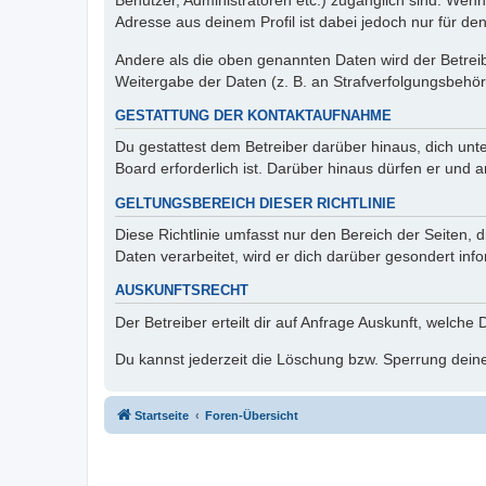
Benutzer, Administratoren etc.) zugänglich sind. Wen
Adresse aus deinem Profil ist dabei jedoch nur für de
Andere als die oben genannten Daten wird der Betreibe
Weitergabe der Daten (z. B. an Strafverfolgungsbehörde
GESTATTUNG DER KONTAKTAUFNAHME
Du gestattest dem Betreiber darüber hinaus, dich unt
Board erforderlich ist. Darüber hinaus dürfen er und 
GELTUNGSBEREICH DIESER RICHTLINIE
Diese Richtlinie umfasst nur den Bereich der Seiten
Daten verarbeitet, wird er dich darüber gesondert inf
AUSKUNFTSRECHT
Der Betreiber erteilt dir auf Anfrage Auskunft, welche
Du kannst jederzeit die Löschung bzw. Sperrung deiner
Startseite
Foren-Übersicht