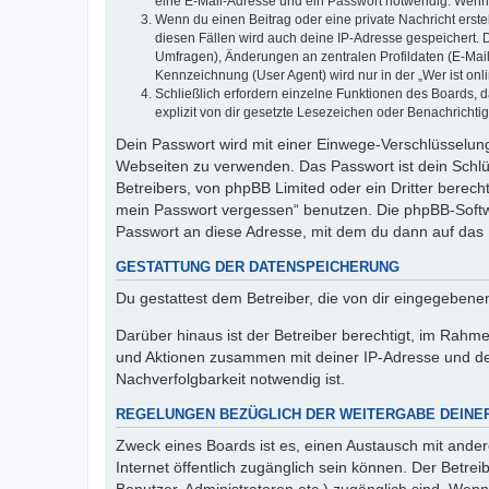
eine E-Mail-Adresse und ein Passwort notwendig. Wenn du
Wenn du einen Beitrag oder eine private Nachricht erste
diesen Fällen wird auch deine IP-Adresse gespeichert. 
Umfragen), Änderungen an zentralen Profildaten (E-Mai
Kennzeichnung (User Agent) wird nur in der „Wer ist onl
Schließlich erfordern einzelne Funktionen des Boards,
explizit von dir gesetzte Lesezeichen oder Benachrichti
Dein Passwort wird mit einer Einwege-Verschlüsselung 
Webseiten zu verwenden. Das Passwort ist dein Schlü
Betreibers, von phpBB Limited oder ein Dritter berec
mein Passwort vergessen“ benutzen. Die phpBB-Softw
Passwort an diese Adresse, mit dem du dann auf das 
GESTATTUNG DER DATENSPEICHERUNG
Du gestattest dem Betreiber, die von dir eingegeben
Darüber hinaus ist der Betreiber berechtigt, im Rahm
und Aktionen zusammen mit deiner IP-Adresse und de
Nachverfolgbarkeit notwendig ist.
REGELUNGEN BEZÜGLICH DER WEITERGABE DEINE
Zweck eines Boards ist es, einen Austausch mit andere
Internet öffentlich zugänglich sein können. Der Betrei