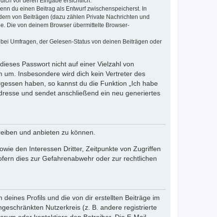
dich vor deren Eingabe ersichtlich.
wenn du einen Beitrag als Entwurf zwischenspeicherst. In
dern von Beiträgen (dazu zählen Private Nachrichten und
e. Die von deinem Browser übermittelte Browser-
 bei Umfragen, der Gelesen-Status von deinen Beiträgen oder
dieses Passwort nicht auf einer Vielzahl von
 um. Insbesondere wird dich kein Vertreter des
ergessen haben, so kannst du die Funktion „Ich habe
resse und sendet anschließend ein neu generiertes
reiben und anbieten zu können.
ie den Interessen Dritter, Zeitpunkte von Zugriffen
fern dies zur Gefahrenabwehr oder zur rechtlichen
eines Profils und die von dir erstellten Beiträge im
ngeschränkten Nutzerkreis (z. B. andere registrierte