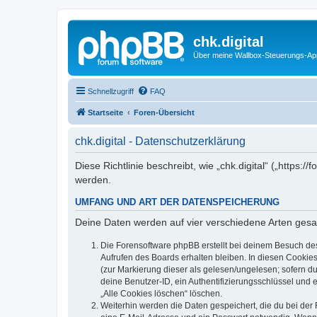
chk.digital
Über meine Wallbox-Steuerungs-Ap
Schnellzugriff
FAQ
Startseite
Foren-Übersicht
chk.digital - Datenschutzerklärung
Diese Richtlinie beschreibt, wie „chk.digital“ („http
werden.
UMFANG UND ART DER DATENSPEICHERUNG
Deine Daten werden auf vier verschiedene Arten ges
Die Forensoftware phpBB erstellt bei deinem Besuch de
Aufrufen des Boards erhalten bleiben. In diesen Cookies
(zur Markierung dieser als gelesen/ungelesen; sofern d
deine Benutzer-ID, ein Authentifizierungsschlüssel und 
„Alle Cookies löschen“ löschen.
Weiterhin werden die Daten gespeichert, die du bei der 