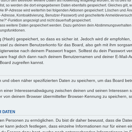
rch den Betreiber weitere Daten als notwendig festgelegt wurden, so ist dies für 
llst, so werden die dort eingegebenen Daten ebenfalls gespeichert. Gleiches gilt, 
Die IP-Adresse wird weiterhin bei folgenden Aktionen gespeichert: Löschen und Än
l-Adresse, Kontoaktivierung, Benutzer-Passwort) und gescheiterte Anmeldeversuch
ine?“-Funktion angezeigt und nicht dauerhaft gespeichert.
 dass weitere Daten gespeichert werden. Dazu gehören dein Abstimmungsverhalten
gungsfunktionen.
(Hash) gespeichert, so dass es sicher ist. Jedoch wird dir empfohlen, 
ssel zu deinem Benutzerkonto für das Board, also geh mit ihm sorgsam
htigterweise nach deinem Passwort fragen. Solltest du dein Passwort v
are fragt dich dann nach deinem Benutzernamen und deiner E-Mail-Ad
Board zugreifen kannst.
en und oben näher spezifizierten Daten zu speichern, um das Board bet
en einer Interessenabwägung zwischen deinen und seinen Interessen sow
r von deinem Browser übermittelter Browser-Kennung zu speichern, so
R DATEN
n Personen zu ermöglichen. Du bist dir daher bewusst, dass die Daten d
ber kann jedoch festlegen, dass einzelne Informationen nur für einen ei