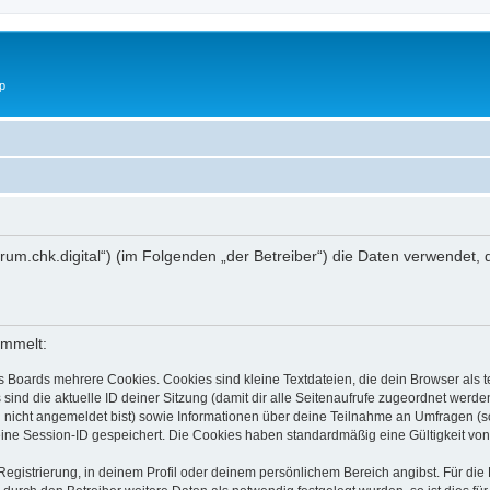
p
s://forum.chk.digital“) (im Folgenden „der Betreiber“) die Daten verwen
ammelt:
s Boards mehrere Cookies. Cookies sind kleine Textdateien, die dein Browser als
 sind die aktuelle ID deiner Sitzung (damit dir alle Seitenaufrufe zugeordnet werd
u nicht angemeldet bist) sowie Informationen über deine Teilnahme an Umfragen (s
eine Session-ID gespeichert. Die Cookies haben standardmäßig eine Gültigkeit von 
Registrierung, in deinem Profil oder deinem persönlichem Bereich angibst. Für di