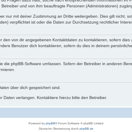
n du Fragen dazu hast, suche nach entsprechenden Informationen im Fo
n Betreiber und von ihm beauftragte Personen (Administratoren) zugäng
r nur mit deiner Zustimmung an Dritte weitergeben. Dies gilt nicht, s
n) verpflichtet ist oder die Daten zur Durchsetzung rechtlicher Interes
er den von dir angegebenen Kontaktdaten zu kontaktieren, sofern dies 
andere Benutzer dich kontaktieren, sofern du dies in deinem persönliche
, die die phpBB-Software umfassen. Sofern der Betreiber in anderen Be
ormieren.
 Daten über dich gespeichert sind.
 Daten verlangen. Kontaktiere hierzu bitte den Betreiber.
Powered by
phpBB
® Forum Software © phpBB Limited
Deutsche Übersetzung durch
phpBB.de