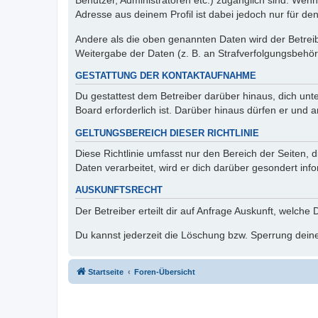
Benutzer, Administratoren etc.) zugänglich sind. Wen
Adresse aus deinem Profil ist dabei jedoch nur für de
Andere als die oben genannten Daten wird der Betreibe
Weitergabe der Daten (z. B. an Strafverfolgungsbehörde
GESTATTUNG DER KONTAKTAUFNAHME
Du gestattest dem Betreiber darüber hinaus, dich unt
Board erforderlich ist. Darüber hinaus dürfen er und 
GELTUNGSBEREICH DIESER RICHTLINIE
Diese Richtlinie umfasst nur den Bereich der Seiten
Daten verarbeitet, wird er dich darüber gesondert inf
AUSKUNFTSRECHT
Der Betreiber erteilt dir auf Anfrage Auskunft, welche
Du kannst jederzeit die Löschung bzw. Sperrung deiner
Startseite
Foren-Übersicht