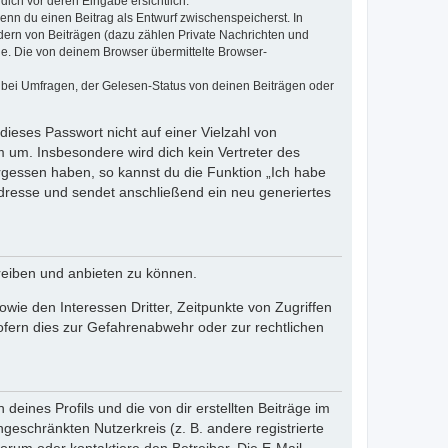
dich vor deren Eingabe ersichtlich.
wenn du einen Beitrag als Entwurf zwischenspeicherst. In
dern von Beiträgen (dazu zählen Private Nachrichten und
e. Die von deinem Browser übermittelte Browser-
 bei Umfragen, der Gelesen-Status von deinen Beiträgen oder
dieses Passwort nicht auf einer Vielzahl von
 um. Insbesondere wird dich kein Vertreter des
ergessen haben, so kannst du die Funktion „Ich habe
resse und sendet anschließend ein neu generiertes
reiben und anbieten zu können.
ie den Interessen Dritter, Zeitpunkte von Zugriffen
fern dies zur Gefahrenabwehr oder zur rechtlichen
eines Profils und die von dir erstellten Beiträge im
ngeschränkten Nutzerkreis (z. B. andere registrierte