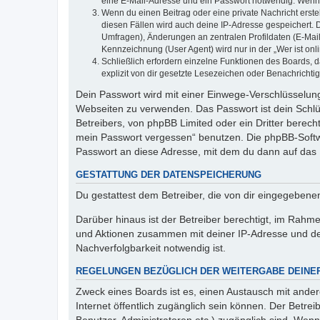
eine E-Mail-Adresse und ein Passwort notwendig. Wenn du
Wenn du einen Beitrag oder eine private Nachricht erste
diesen Fällen wird auch deine IP-Adresse gespeichert. 
Umfragen), Änderungen an zentralen Profildaten (E-Mai
Kennzeichnung (User Agent) wird nur in der „Wer ist onl
Schließlich erfordern einzelne Funktionen des Boards,
explizit von dir gesetzte Lesezeichen oder Benachrichti
Dein Passwort wird mit einer Einwege-Verschlüsselung 
Webseiten zu verwenden. Das Passwort ist dein Schlü
Betreibers, von phpBB Limited oder ein Dritter berec
mein Passwort vergessen“ benutzen. Die phpBB-Softw
Passwort an diese Adresse, mit dem du dann auf das 
GESTATTUNG DER DATENSPEICHERUNG
Du gestattest dem Betreiber, die von dir eingegeben
Darüber hinaus ist der Betreiber berechtigt, im Rahm
und Aktionen zusammen mit deiner IP-Adresse und de
Nachverfolgbarkeit notwendig ist.
REGELUNGEN BEZÜGLICH DER WEITERGABE DEINE
Zweck eines Boards ist es, einen Austausch mit andere
Internet öffentlich zugänglich sein können. Der Betrei