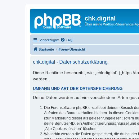
chk.digital
Über meine Wallbox-Steuerungs-Ap
Schnellzugriff
FAQ
Startseite
Foren-Übersicht
chk.digital - Datenschutzerklärung
Diese Richtlinie beschreibt, wie „chk.digital“ („http
werden.
UMFANG UND ART DER DATENSPEICHERUNG
Deine Daten werden auf vier verschiedene Arten ges
Die Forensoftware phpBB erstellt bei deinem Besuch de
Aufrufen des Boards erhalten bleiben. In diesen Cookies
(zur Markierung dieser als gelesen/ungelesen; sofern d
deine Benutzer-ID, ein Authentifizierungsschlüssel und 
„Alle Cookies löschen“ löschen.
Weiterhin werden die Daten gespeichert, die du bei der 