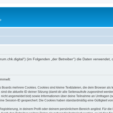
p
s://forum.chk.digital“) (im Folgenden „der Betreiber“) die Daten verwen
ammelt:
s Boards mehrere Cookies. Cookies sind kleine Textdateien, die dein Browser als
 sind die aktuelle ID deiner Sitzung (damit dir alle Seitenaufrufe zugeordnet werd
u nicht angemeldet bist) sowie Informationen über deine Teilnahme an Umfragen (s
eine Session-ID gespeichert. Die Cookies haben standardmäßig eine Gültigkeit von 
Registrierung, in deinem Profil oder deinem persönlichem Bereich angibst. Für di