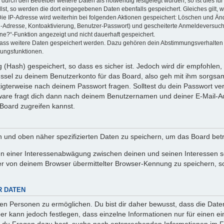
rch den Betreiber weitere Daten als notwendig festgelegt wurden, so ist dies für 
llst, so werden die dort eingegebenen Daten ebenfalls gespeichert. Gleiches gilt, 
Die IP-Adresse wird weiterhin bei folgenden Aktionen gespeichert: Löschen und Än
l-Adresse, Kontoaktivierung, Benutzer-Passwort) und gescheiterte Anmeldeversuch
ine?“-Funktion angezeigt und nicht dauerhaft gespeichert.
 dass weitere Daten gespeichert werden. Dazu gehören dein Abstimmungsverhalten
gungsfunktionen.
(Hash) gespeichert, so dass es sicher ist. Jedoch wird dir empfohlen, 
ssel zu deinem Benutzerkonto für das Board, also geh mit ihm sorgsam
htigterweise nach deinem Passwort fragen. Solltest du dein Passwort v
are fragt dich dann nach deinem Benutzernamen und deiner E-Mail-Ad
Board zugreifen kannst.
en und oben näher spezifizierten Daten zu speichern, um das Board bet
en einer Interessenabwägung zwischen deinen und seinen Interessen sow
r von deinem Browser übermittelter Browser-Kennung zu speichern, so
R DATEN
n Personen zu ermöglichen. Du bist dir daher bewusst, dass die Daten d
ber kann jedoch festlegen, dass einzelne Informationen nur für einen ei