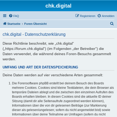
chk.digital
FAQ
Registrieren
Anmelden
S
Startseite
Foren-Übersicht
u
chk.digital - Datenschutzerklärung
c
h
Diese Richtlinie beschreibt, wie „chk.digital“
(„https://forum.chk.digital“) (im Folgenden „der Betreiber“) die
e
Daten verwendet, die während deines Foren-Besuchs gesammelt
werden.
UMFANG UND ART DER DATENSPEICHERUNG
Deine Daten werden auf vier verschiedene Arten gesammelt:
Die Forensoftware phpBB erstellt bei deinem Besuch des Boards
mehrere Cookies. Cookies sind kleine Textdateien, die dein Browser als
temporäre Dateien ablegt und die zwischen den einzelnen Aufrufen des
Boards erhalten bleiben. In diesen Cookies sind die aktuelle ID deiner
Sitzung (damit dir alle Seitenaufrufe zugeordnet werden können),
Informationen über die von dir gelesenen Beiträge (zur Markierung
dieser als gelesen/ungelesen; sofern du nicht angemeldet bist) sowie
Informationen über deine Teilnahme an Umfragen (sofern du nicht