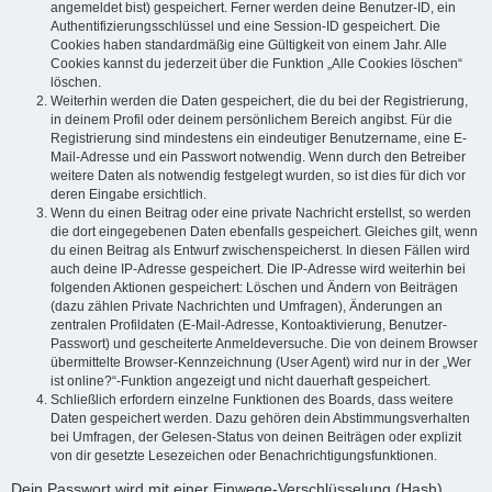
angemeldet bist) gespeichert. Ferner werden deine Benutzer-ID, ein
Authentifizierungsschlüssel und eine Session-ID gespeichert. Die
Cookies haben standardmäßig eine Gültigkeit von einem Jahr. Alle
Cookies kannst du jederzeit über die Funktion „Alle Cookies löschen“
löschen.
Weiterhin werden die Daten gespeichert, die du bei der Registrierung,
in deinem Profil oder deinem persönlichem Bereich angibst. Für die
Registrierung sind mindestens ein eindeutiger Benutzername, eine E-
Mail-Adresse und ein Passwort notwendig. Wenn durch den Betreiber
weitere Daten als notwendig festgelegt wurden, so ist dies für dich vor
deren Eingabe ersichtlich.
Wenn du einen Beitrag oder eine private Nachricht erstellst, so werden
die dort eingegebenen Daten ebenfalls gespeichert. Gleiches gilt, wenn
du einen Beitrag als Entwurf zwischenspeicherst. In diesen Fällen wird
auch deine IP-Adresse gespeichert. Die IP-Adresse wird weiterhin bei
folgenden Aktionen gespeichert: Löschen und Ändern von Beiträgen
(dazu zählen Private Nachrichten und Umfragen), Änderungen an
zentralen Profildaten (E-Mail-Adresse, Kontoaktivierung, Benutzer-
Passwort) und gescheiterte Anmeldeversuche. Die von deinem Browser
übermittelte Browser-Kennzeichnung (User Agent) wird nur in der „Wer
ist online?“-Funktion angezeigt und nicht dauerhaft gespeichert.
Schließlich erfordern einzelne Funktionen des Boards, dass weitere
Daten gespeichert werden. Dazu gehören dein Abstimmungsverhalten
bei Umfragen, der Gelesen-Status von deinen Beiträgen oder explizit
von dir gesetzte Lesezeichen oder Benachrichtigungsfunktionen.
Dein Passwort wird mit einer Einwege-Verschlüsselung (Hash)