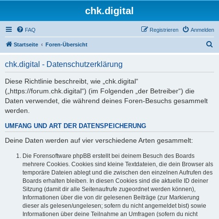
chk.digital
FAQ
Registrieren
Anmelden
S
Startseite
Foren-Übersicht
u
chk.digital - Datenschutzerklärung
c
h
Diese Richtlinie beschreibt, wie „chk.digital“
(„https://forum.chk.digital“) (im Folgenden „der Betreiber“) die
e
Daten verwendet, die während deines Foren-Besuchs gesammelt
werden.
UMFANG UND ART DER DATENSPEICHERUNG
Deine Daten werden auf vier verschiedene Arten gesammelt:
Die Forensoftware phpBB erstellt bei deinem Besuch des Boards
mehrere Cookies. Cookies sind kleine Textdateien, die dein Browser als
temporäre Dateien ablegt und die zwischen den einzelnen Aufrufen des
Boards erhalten bleiben. In diesen Cookies sind die aktuelle ID deiner
Sitzung (damit dir alle Seitenaufrufe zugeordnet werden können),
Informationen über die von dir gelesenen Beiträge (zur Markierung
dieser als gelesen/ungelesen; sofern du nicht angemeldet bist) sowie
Informationen über deine Teilnahme an Umfragen (sofern du nicht