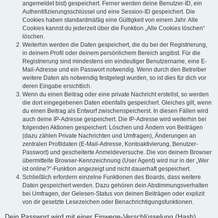
angemeldet bist) gespeichert. Ferner werden deine Benutzer-ID, ein
Authentifizierungsschlüssel und eine Session-ID gespeichert. Die
Cookies haben standardmäßig eine Gültigkeit von einem Jahr. Alle
Cookies kannst du jederzeit über die Funktion „Alle Cookies löschen“
löschen.
Weiterhin werden die Daten gespeichert, die du bei der Registrierung,
in deinem Profil oder deinem persönlichem Bereich angibst. Für die
Registrierung sind mindestens ein eindeutiger Benutzername, eine E-
Mail-Adresse und ein Passwort notwendig. Wenn durch den Betreiber
weitere Daten als notwendig festgelegt wurden, so ist dies für dich vor
deren Eingabe ersichtlich.
Wenn du einen Beitrag oder eine private Nachricht erstellst, so werden
die dort eingegebenen Daten ebenfalls gespeichert. Gleiches gilt, wenn
du einen Beitrag als Entwurf zwischenspeicherst. In diesen Fällen wird
auch deine IP-Adresse gespeichert. Die IP-Adresse wird weiterhin bei
folgenden Aktionen gespeichert: Löschen und Ändern von Beiträgen
(dazu zählen Private Nachrichten und Umfragen), Änderungen an
zentralen Profildaten (E-Mail-Adresse, Kontoaktivierung, Benutzer-
Passwort) und gescheiterte Anmeldeversuche. Die von deinem Browser
übermittelte Browser-Kennzeichnung (User Agent) wird nur in der „Wer
ist online?“-Funktion angezeigt und nicht dauerhaft gespeichert.
Schließlich erfordern einzelne Funktionen des Boards, dass weitere
Daten gespeichert werden. Dazu gehören dein Abstimmungsverhalten
bei Umfragen, der Gelesen-Status von deinen Beiträgen oder explizit
von dir gesetzte Lesezeichen oder Benachrichtigungsfunktionen.
Dein Passwort wird mit einer Einwege-Verschlüsselung (Hash)