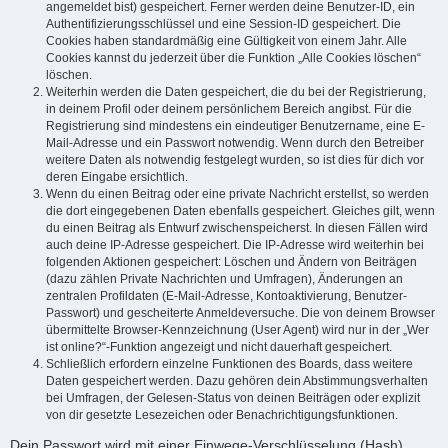
angemeldet bist) gespeichert. Ferner werden deine Benutzer-ID, ein
Authentifizierungsschlüssel und eine Session-ID gespeichert. Die
Cookies haben standardmäßig eine Gültigkeit von einem Jahr. Alle
Cookies kannst du jederzeit über die Funktion „Alle Cookies löschen“
löschen.
Weiterhin werden die Daten gespeichert, die du bei der Registrierung,
in deinem Profil oder deinem persönlichem Bereich angibst. Für die
Registrierung sind mindestens ein eindeutiger Benutzername, eine E-
Mail-Adresse und ein Passwort notwendig. Wenn durch den Betreiber
weitere Daten als notwendig festgelegt wurden, so ist dies für dich vor
deren Eingabe ersichtlich.
Wenn du einen Beitrag oder eine private Nachricht erstellst, so werden
die dort eingegebenen Daten ebenfalls gespeichert. Gleiches gilt, wenn
du einen Beitrag als Entwurf zwischenspeicherst. In diesen Fällen wird
auch deine IP-Adresse gespeichert. Die IP-Adresse wird weiterhin bei
folgenden Aktionen gespeichert: Löschen und Ändern von Beiträgen
(dazu zählen Private Nachrichten und Umfragen), Änderungen an
zentralen Profildaten (E-Mail-Adresse, Kontoaktivierung, Benutzer-
Passwort) und gescheiterte Anmeldeversuche. Die von deinem Browser
übermittelte Browser-Kennzeichnung (User Agent) wird nur in der „Wer
ist online?“-Funktion angezeigt und nicht dauerhaft gespeichert.
Schließlich erfordern einzelne Funktionen des Boards, dass weitere
Daten gespeichert werden. Dazu gehören dein Abstimmungsverhalten
bei Umfragen, der Gelesen-Status von deinen Beiträgen oder explizit
von dir gesetzte Lesezeichen oder Benachrichtigungsfunktionen.
Dein Passwort wird mit einer Einwege-Verschlüsselung (Hash)