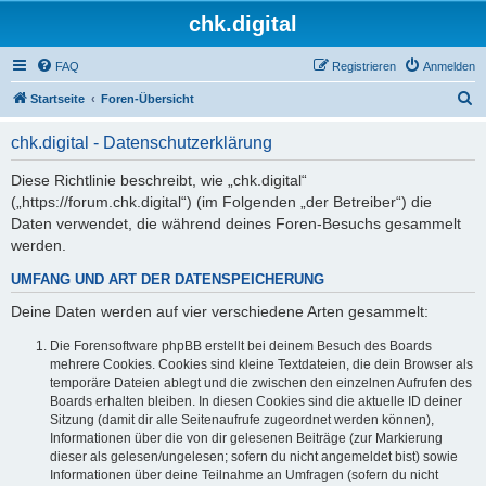
chk.digital
FAQ
Registrieren
Anmelden
S
Startseite
Foren-Übersicht
u
chk.digital - Datenschutzerklärung
c
h
Diese Richtlinie beschreibt, wie „chk.digital“
(„https://forum.chk.digital“) (im Folgenden „der Betreiber“) die
e
Daten verwendet, die während deines Foren-Besuchs gesammelt
werden.
UMFANG UND ART DER DATENSPEICHERUNG
Deine Daten werden auf vier verschiedene Arten gesammelt:
Die Forensoftware phpBB erstellt bei deinem Besuch des Boards
mehrere Cookies. Cookies sind kleine Textdateien, die dein Browser als
temporäre Dateien ablegt und die zwischen den einzelnen Aufrufen des
Boards erhalten bleiben. In diesen Cookies sind die aktuelle ID deiner
Sitzung (damit dir alle Seitenaufrufe zugeordnet werden können),
Informationen über die von dir gelesenen Beiträge (zur Markierung
dieser als gelesen/ungelesen; sofern du nicht angemeldet bist) sowie
Informationen über deine Teilnahme an Umfragen (sofern du nicht