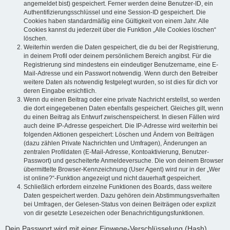
angemeldet bist) gespeichert. Ferner werden deine Benutzer-ID, ein
Authentifizierungsschlüssel und eine Session-ID gespeichert. Die
Cookies haben standardmäßig eine Gültigkeit von einem Jahr. Alle
Cookies kannst du jederzeit über die Funktion „Alle Cookies löschen“
löschen.
Weiterhin werden die Daten gespeichert, die du bei der Registrierung,
in deinem Profil oder deinem persönlichem Bereich angibst. Für die
Registrierung sind mindestens ein eindeutiger Benutzername, eine E-
Mail-Adresse und ein Passwort notwendig. Wenn durch den Betreiber
weitere Daten als notwendig festgelegt wurden, so ist dies für dich vor
deren Eingabe ersichtlich.
Wenn du einen Beitrag oder eine private Nachricht erstellst, so werden
die dort eingegebenen Daten ebenfalls gespeichert. Gleiches gilt, wenn
du einen Beitrag als Entwurf zwischenspeicherst. In diesen Fällen wird
auch deine IP-Adresse gespeichert. Die IP-Adresse wird weiterhin bei
folgenden Aktionen gespeichert: Löschen und Ändern von Beiträgen
(dazu zählen Private Nachrichten und Umfragen), Änderungen an
zentralen Profildaten (E-Mail-Adresse, Kontoaktivierung, Benutzer-
Passwort) und gescheiterte Anmeldeversuche. Die von deinem Browser
übermittelte Browser-Kennzeichnung (User Agent) wird nur in der „Wer
ist online?“-Funktion angezeigt und nicht dauerhaft gespeichert.
Schließlich erfordern einzelne Funktionen des Boards, dass weitere
Daten gespeichert werden. Dazu gehören dein Abstimmungsverhalten
bei Umfragen, der Gelesen-Status von deinen Beiträgen oder explizit
von dir gesetzte Lesezeichen oder Benachrichtigungsfunktionen.
Dein Passwort wird mit einer Einwege-Verschlüsselung (Hash)