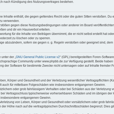
auch nach Kündigung des Nutzungsvertrages bestehen.
ine Inhalte enthält, die gegen geltendes Recht oder die guten Sitten verstoßen. Du 
 zu verwenden.
erstößen gegen diese Nutzungsbedingungen oder anderer im Board veröffentlichte
ßen und dir ein Hausverbot erteilen.
ortung für die Inhalte von Beiträgen übernimmt, die er nicht selbst erstellt hat od
jederzeit zu löschen oder zu sperren.
räge abzuändern, sofern sie gegen o. g. Regeln verstoßen oder geeignet sind, dem
 unter der „
GNU General Public License v2
“ (GPL) bereitgestellten Foren-Softwa
chsprachige Community unter www.phpbb.de zur Verfügung gestellt. Beide haben ke
g der Software für bestimmte Zwecke nicht untersagen oder auf Inhalte fremder F
ben, Körper und Gesundheit und der Verletzung wesentlicher Vertragspflichten (Kard
gilt auch für mittelbare Folgeschäden wie insbesondere entgangenen Gewinn.
ätzlichem oder grob fahrlässigem Verhalten oder bei Schäden aus der Verletzung 
 die bei Vertragsschluss typischerweise vorhersehbaren Schäden und im übrigen de
wie insbesondere entgangenen Gewinn.
erletzung von Leben, Körper und Gesundheit oder vorsätzlichem oder grob fahrläs
der Höhe nach auf die vertragstypischen Durchschnittsschäden begrenzt. Dies gi