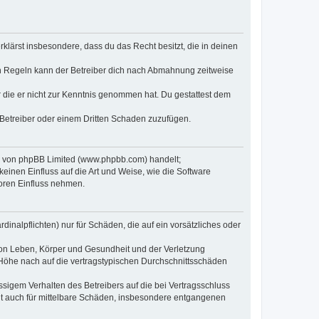
erklärst insbesondere, dass du das Recht besitzt, die in deinen
n Regeln kann der Betreiber dich nach Abmahnung zeitweise
er die er nicht zur Kenntnis genommen hat. Du gestattest dem
 Betreiber oder einem Dritten Schaden zuzufügen.
re von phpBB Limited (www.phpbb.com) handelt;
inen Einfluss auf die Art und Weise, wie die Software
oren Einfluss nehmen.
inalpflichten) nur für Schäden, die auf ein vorsätzliches oder
von Leben, Körper und Gesundheit und der Verletzung
r Höhe nach auf die vertragstypischen Durchschnittsschäden
sigem Verhalten des Betreibers auf die bei Vertragsschluss
lt auch für mittelbare Schäden, insbesondere entgangenen