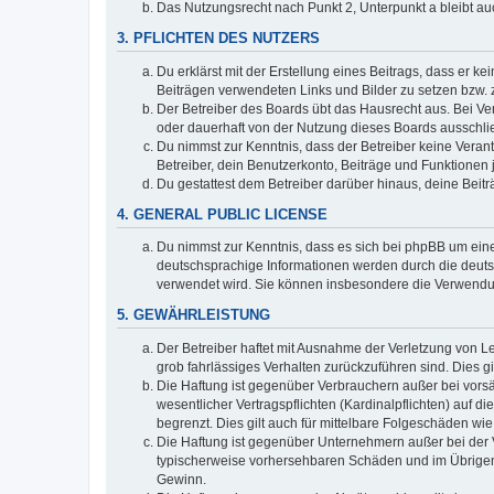
Das Nutzungsrecht nach Punkt 2, Unterpunkt a bleibt 
3. PFLICHTEN DES NUTZERS
Du erklärst mit der Erstellung eines Beitrags, dass er ke
Beiträgen verwendeten Links und Bilder zu setzen bzw.
Der Betreiber des Boards übt das Hausrecht aus. Bei V
oder dauerhaft von der Nutzung dieses Boards ausschlie
Du nimmst zur Kenntnis, dass der Betreiber keine Verantw
Betreiber, dein Benutzerkonto, Beiträge und Funktionen 
Du gestattest dem Betreiber darüber hinaus, deine Beit
4. GENERAL PUBLIC LICENSE
Du nimmst zur Kenntnis, dass es sich bei phpBB um eine
deutschsprachige Informationen werden durch die deuts
verwendet wird. Sie können insbesondere die Verwendun
5. GEWÄHRLEISTUNG
Der Betreiber haftet mit Ausnahme der Verletzung von Le
grob fahrlässiges Verhalten zurückzuführen sind. Dies 
Die Haftung ist gegenüber Verbrauchern außer bei vors
wesentlicher Vertragspflichten (Kardinalpflichten) auf
begrenzt. Dies gilt auch für mittelbare Folgeschäden 
Die Haftung ist gegenüber Unternehmern außer bei der V
typischerweise vorhersehbaren Schäden und im Übrigen 
Gewinn.