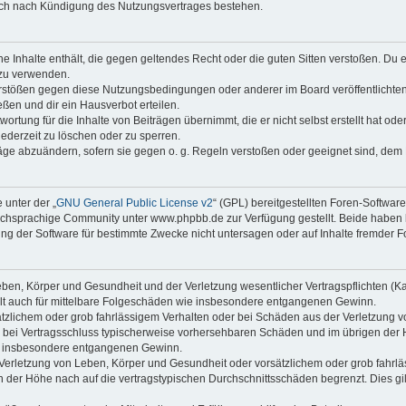
auch nach Kündigung des Nutzungsvertrages bestehen.
ine Inhalte enthält, die gegen geltendes Recht oder die guten Sitten verstoßen. Du 
 zu verwenden.
erstößen gegen diese Nutzungsbedingungen oder anderer im Board veröffentlichte
ßen und dir ein Hausverbot erteilen.
ortung für die Inhalte von Beiträgen übernimmt, die er nicht selbst erstellt hat od
jederzeit zu löschen oder zu sperren.
räge abzuändern, sofern sie gegen o. g. Regeln verstoßen oder geeignet sind, dem
 unter der „
GNU General Public License v2
“ (GPL) bereitgestellten Foren-Softwa
chsprachige Community unter www.phpbb.de zur Verfügung gestellt. Beide haben ke
g der Software für bestimmte Zwecke nicht untersagen oder auf Inhalte fremder F
ben, Körper und Gesundheit und der Verletzung wesentlicher Vertragspflichten (Kard
gilt auch für mittelbare Folgeschäden wie insbesondere entgangenen Gewinn.
ätzlichem oder grob fahrlässigem Verhalten oder bei Schäden aus der Verletzung 
 die bei Vertragsschluss typischerweise vorhersehbaren Schäden und im übrigen de
wie insbesondere entgangenen Gewinn.
erletzung von Leben, Körper und Gesundheit oder vorsätzlichem oder grob fahrläs
der Höhe nach auf die vertragstypischen Durchschnittsschäden begrenzt. Dies gi