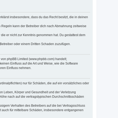
erklärst insbesondere, dass du das Recht besitzt, die in deinen
n Regeln kann der Betreiber dich nach Abmahnung zeitweise
er die er nicht zur Kenntnis genommen hat. Du gestattest dem
 Betreiber oder einem Dritten Schaden zuzufügen.
re von phpBB Limited (www.phpbb.com) handelt;
inen Einfluss auf die Art und Weise, wie die Software
oren Einfluss nehmen.
inalpflichten) nur für Schäden, die auf ein vorsätzliches oder
von Leben, Körper und Gesundheit und der Verletzung
r Höhe nach auf die vertragstypischen Durchschnittsschäden
sigem Verhalten des Betreibers auf die bei Vertragsschluss
lt auch für mittelbare Schäden, insbesondere entgangenen