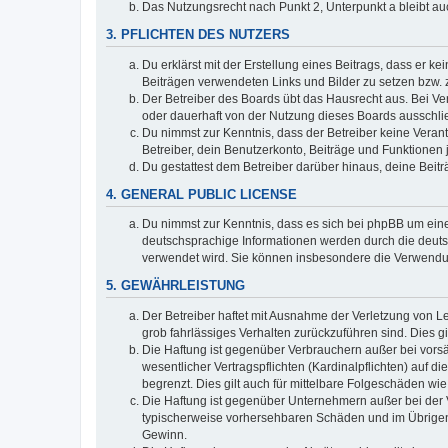
Das Nutzungsrecht nach Punkt 2, Unterpunkt a bleibt 
3. PFLICHTEN DES NUTZERS
Du erklärst mit der Erstellung eines Beitrags, dass er ke
Beiträgen verwendeten Links und Bilder zu setzen bzw.
Der Betreiber des Boards übt das Hausrecht aus. Bei V
oder dauerhaft von der Nutzung dieses Boards ausschlie
Du nimmst zur Kenntnis, dass der Betreiber keine Verantw
Betreiber, dein Benutzerkonto, Beiträge und Funktionen 
Du gestattest dem Betreiber darüber hinaus, deine Beit
4. GENERAL PUBLIC LICENSE
Du nimmst zur Kenntnis, dass es sich bei phpBB um eine
deutschsprachige Informationen werden durch die deuts
verwendet wird. Sie können insbesondere die Verwendun
5. GEWÄHRLEISTUNG
Der Betreiber haftet mit Ausnahme der Verletzung von Le
grob fahrlässiges Verhalten zurückzuführen sind. Dies 
Die Haftung ist gegenüber Verbrauchern außer bei vors
wesentlicher Vertragspflichten (Kardinalpflichten) auf
begrenzt. Dies gilt auch für mittelbare Folgeschäden 
Die Haftung ist gegenüber Unternehmern außer bei der V
typischerweise vorhersehbaren Schäden und im Übrigen 
Gewinn.