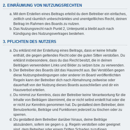
2. EINRÄUMUNG VON NUTZUNGSRECHTEN
Mit dem Erstellen eines Beitrags erteilst du dem Betreiber ein einfaches,
zeitlich und räumlich unbeschränktes und unentgeltliches Recht, deinen
Beitrag im Rahmen des Boards zu nutzen.
Das Nutzungsrecht nach Punkt 2, Unterpunkt a bleibt auch nach
Kündigung des Nutzungsvertrages bestehen.
3. PFLICHTEN DES NUTZERS
Du erklärst mit der Erstellung eines Beitrags, dass er keine Inhalte
enthält, die gegen geltendes Recht oder die guten Sitten verstoßen. Du
erklärst insbesondere, dass du das Recht besitzt, die in deinen
Beiträgen verwendeten Links und Bilder zu setzen bzw. zu verwenden.
Der Betreiber des Boards übt das Hausrecht aus. Bei Verstößen gegen
diese Nutzungsbedingungen oder anderer im Board veröffentlichten
Regeln kann der Betreiber dich nach Abmahnung zeitweise oder
dauerhaft von der Nutzung dieses Boards ausschließen und dir ein
Hausverbot erteilen.
Du nimmst zur Kenntnis, dass der Betreiber keine Verantwortung für die
Inhalte von Beiträgen übernimmt, die er nicht selbst erstellt hat oder die
er nicht zur Kenntnis genommen hat. Du gestattest dem Betreiber, dein
Benutzerkonto, Beiträge und Funktionen jederzeit zu löschen oder zu
sperren.
Du gestattest dem Betreiber darüber hinaus, deine Beiträge
abzuändern, sofern sie gegen o. g. Regeln verstoßen oder geeignet
sind, dem Betreiber oder einem Dritten Schaden zuzufügen.