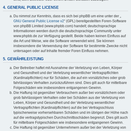
4. GENERAL PUBLIC LICENSE
Du nimmst zur Kenntnis, dass es sich bei phpBB um eine unter der „
GNU General Public License v2
“ (GPL) bereitgestellten Foren-Software
von phpBB Limited (www.phpbb.com) handelt; deutschsprachige
Informationen werden durch die deutschsprachige Community unter
www.phpbb.de zur Verfügung gestellt. Beide haben keinen Einfluss auf
die Art und Weise, wie die Software verwendet wird. Sie können
insbesondere die Verwendung der Software für bestimmte Zwecke nicht
untersagen oder auf Inhalte fremder Foren Einfluss nehmen.
5. GEWÄHRLEISTUNG
Der Betreiber haftet mit Ausnahme der Verletzung von Leben, Körper
und Gesundheit und der Verletzung wesentlicher Vertragspflichten
(Kardinalpflichten) nur für Schäden, die auf ein vorsätzliches oder grob
fahrlässiges Verhalten zurückzuführen sind. Dies gilt auch für mittelbare
Folgeschäden wie insbesondere entgangenen Gewinn.
Die Haftung ist gegenüber Verbrauchern außer bei vorsätzlichem oder
grob fahrlässigem Verhalten oder bei Schäden aus der Verletzung von
Leben, Körper und Gesundheit und der Verletzung wesentlicher
Vertragspflichten (Kardinalpflichten) auf die bei Vertragsschluss
typischerweise vorhersehbaren Schäden und im übrigen der Höhe nach
auf die vertragstypischen Durchschnittsschäden begrenzt. Dies gilt auch
für mittelbare Folgeschäden wie insbesondere entgangenen Gewinn.
Die Haftung ist gegenüber Unternehmern außer bei der Verletzung von