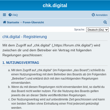
chk.digital
FAQ
Anmelden
S
Startseite
Foren-Übersicht
u
Sprache:
c
chk.digital - Registrierung
h
Mit dem Zugriff auf „chk.digital“ („https://forum.chk.digital“) wird
e
zwischen dir und dem Betreiber ein Vertrag mit folgenden
Regelungen geschlossen:
1. NUTZUNGSVERTRAG
Mit dem Zugriff auf „chk.digital“ (im Folgenden „das Board“) schließt du
einen Nutzungsvertrag mit dem Betreiber des Boards ab (im Folgenden
„Betreiber“) und erklärst dich mit den nachfolgenden Regelungen
einverstanden.
Wenn du mit diesen Regelungen nicht einverstanden bist, so darfst du
das Board nicht weiter nutzen. Für die Nutzung des Boards gelten
jeweils die an dieser Stelle veröffentlichten Regelungen.
Der Nutzungsvertrag wird auf unbestimmte Zeit geschlossen und kann
von beiden Seiten ohne Einhaltung einer Frist jederzeit gekündigt
werden.