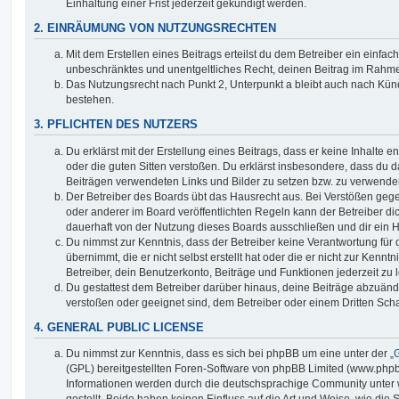
Einhaltung einer Frist jederzeit gekündigt werden.
2. EINRÄUMUNG VON NUTZUNGSRECHTEN
Mit dem Erstellen eines Beitrags erteilst du dem Betreiber ein einfach
unbeschränktes und unentgeltliches Recht, deinen Beitrag im Rahm
Das Nutzungsrecht nach Punkt 2, Unterpunkt a bleibt auch nach Kü
bestehen.
3. PFLICHTEN DES NUTZERS
Du erklärst mit der Erstellung eines Beitrags, dass er keine Inhalte e
oder die guten Sitten verstoßen. Du erklärst insbesondere, dass du da
Beiträgen verwendeten Links und Bilder zu setzen bzw. zu verwende
Der Betreiber des Boards übt das Hausrecht aus. Bei Verstößen g
oder anderer im Board veröffentlichten Regeln kann der Betreiber 
dauerhaft von der Nutzung dieses Boards ausschließen und dir ein H
Du nimmst zur Kenntnis, dass der Betreiber keine Verantwortung für d
übernimmt, die er nicht selbst erstellt hat oder die er nicht zur Ken
Betreiber, dein Benutzerkonto, Beiträge und Funktionen jederzeit zu 
Du gestattest dem Betreiber darüber hinaus, deine Beiträge abzuände
verstoßen oder geeignet sind, dem Betreiber oder einem Dritten Sc
4. GENERAL PUBLIC LICENSE
Du nimmst zur Kenntnis, dass es sich bei phpBB um eine unter der „
G
(GPL) bereitgestellten Foren-Software von phpBB Limited (www.php
Informationen werden durch die deutschsprachige Community unter