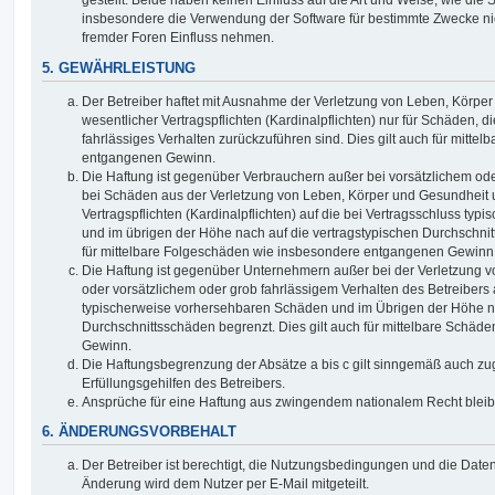
gestellt. Beide haben keinen Einfluss auf die Art und Weise, wie die
insbesondere die Verwendung der Software für bestimmte Zwecke nic
fremder Foren Einfluss nehmen.
5. GEWÄHRLEISTUNG
Der Betreiber haftet mit Ausnahme der Verletzung von Leben, Körpe
wesentlicher Vertragspflichten (Kardinalpflichten) nur für Schäden, di
fahrlässiges Verhalten zurückzuführen sind. Dies gilt auch für mitt
entgangenen Gewinn.
Die Haftung ist gegenüber Verbrauchern außer bei vorsätzlichem ode
bei Schäden aus der Verletzung von Leben, Körper und Gesundheit u
Vertragspflichten (Kardinalpflichten) auf die bei Vertragsschluss t
und im übrigen der Höhe nach auf die vertragstypischen Durchschnit
für mittelbare Folgeschäden wie insbesondere entgangenen Gewinn
Die Haftung ist gegenüber Unternehmern außer bei der Verletzung 
oder vorsätzlichem oder grob fahrlässigem Verhalten des Betreibers 
typischerweise vorhersehbaren Schäden und im Übrigen der Höhe na
Durchschnittsschäden begrenzt. Dies gilt auch für mittelbare Schä
Gewinn.
Die Haftungsbegrenzung der Absätze a bis c gilt sinngemäß auch zug
Erfüllungsgehilfen des Betreibers.
Ansprüche für eine Haftung aus zwingendem nationalem Recht bleib
6. ÄNDERUNGSVORBEHALT
Der Betreiber ist berechtigt, die Nutzungsbedingungen und die Date
Änderung wird dem Nutzer per E-Mail mitgeteilt.