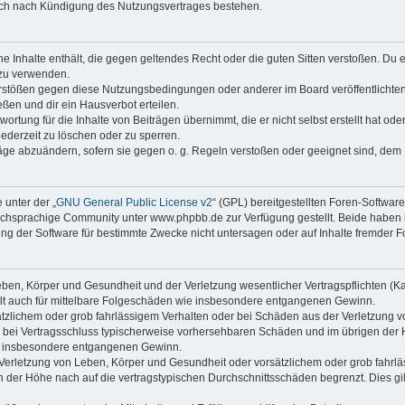
auch nach Kündigung des Nutzungsvertrages bestehen.
ine Inhalte enthält, die gegen geltendes Recht oder die guten Sitten verstoßen. Du 
 zu verwenden.
erstößen gegen diese Nutzungsbedingungen oder anderer im Board veröffentlichte
ßen und dir ein Hausverbot erteilen.
ortung für die Inhalte von Beiträgen übernimmt, die er nicht selbst erstellt hat od
jederzeit zu löschen oder zu sperren.
räge abzuändern, sofern sie gegen o. g. Regeln verstoßen oder geeignet sind, dem
 unter der „
GNU General Public License v2
“ (GPL) bereitgestellten Foren-Softwa
chsprachige Community unter www.phpbb.de zur Verfügung gestellt. Beide haben ke
g der Software für bestimmte Zwecke nicht untersagen oder auf Inhalte fremder F
ben, Körper und Gesundheit und der Verletzung wesentlicher Vertragspflichten (Kard
gilt auch für mittelbare Folgeschäden wie insbesondere entgangenen Gewinn.
ätzlichem oder grob fahrlässigem Verhalten oder bei Schäden aus der Verletzung 
 die bei Vertragsschluss typischerweise vorhersehbaren Schäden und im übrigen de
wie insbesondere entgangenen Gewinn.
erletzung von Leben, Körper und Gesundheit oder vorsätzlichem oder grob fahrläs
der Höhe nach auf die vertragstypischen Durchschnittsschäden begrenzt. Dies gi