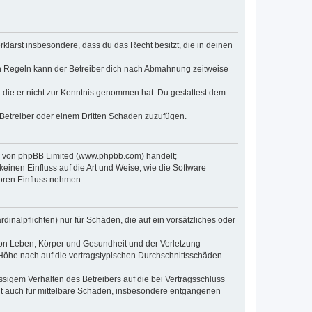
erklärst insbesondere, dass du das Recht besitzt, die in deinen
n Regeln kann der Betreiber dich nach Abmahnung zeitweise
er die er nicht zur Kenntnis genommen hat. Du gestattest dem
 Betreiber oder einem Dritten Schaden zuzufügen.
re von phpBB Limited (www.phpbb.com) handelt;
inen Einfluss auf die Art und Weise, wie die Software
oren Einfluss nehmen.
inalpflichten) nur für Schäden, die auf ein vorsätzliches oder
von Leben, Körper und Gesundheit und der Verletzung
r Höhe nach auf die vertragstypischen Durchschnittsschäden
sigem Verhalten des Betreibers auf die bei Vertragsschluss
lt auch für mittelbare Schäden, insbesondere entgangenen