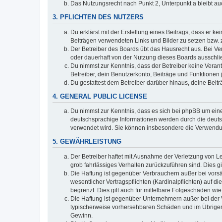
Das Nutzungsrecht nach Punkt 2, Unterpunkt a bleibt 
3. PFLICHTEN DES NUTZERS
Du erklärst mit der Erstellung eines Beitrags, dass er ke
Beiträgen verwendeten Links und Bilder zu setzen bzw.
Der Betreiber des Boards übt das Hausrecht aus. Bei V
oder dauerhaft von der Nutzung dieses Boards ausschlie
Du nimmst zur Kenntnis, dass der Betreiber keine Verantw
Betreiber, dein Benutzerkonto, Beiträge und Funktionen 
Du gestattest dem Betreiber darüber hinaus, deine Beit
4. GENERAL PUBLIC LICENSE
Du nimmst zur Kenntnis, dass es sich bei phpBB um eine
deutschsprachige Informationen werden durch die deuts
verwendet wird. Sie können insbesondere die Verwendun
5. GEWÄHRLEISTUNG
Der Betreiber haftet mit Ausnahme der Verletzung von Le
grob fahrlässiges Verhalten zurückzuführen sind. Dies 
Die Haftung ist gegenüber Verbrauchern außer bei vors
wesentlicher Vertragspflichten (Kardinalpflichten) auf
begrenzt. Dies gilt auch für mittelbare Folgeschäden 
Die Haftung ist gegenüber Unternehmern außer bei der V
typischerweise vorhersehbaren Schäden und im Übrigen 
Gewinn.