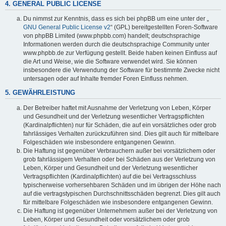
4. GENERAL PUBLIC LICENSE
Du nimmst zur Kenntnis, dass es sich bei phpBB um eine unter der „
GNU General Public License v2
“ (GPL) bereitgestellten Foren-Software
von phpBB Limited (www.phpbb.com) handelt; deutschsprachige
Informationen werden durch die deutschsprachige Community unter
www.phpbb.de zur Verfügung gestellt. Beide haben keinen Einfluss auf
die Art und Weise, wie die Software verwendet wird. Sie können
insbesondere die Verwendung der Software für bestimmte Zwecke nicht
untersagen oder auf Inhalte fremder Foren Einfluss nehmen.
5. GEWÄHRLEISTUNG
Der Betreiber haftet mit Ausnahme der Verletzung von Leben, Körper
und Gesundheit und der Verletzung wesentlicher Vertragspflichten
(Kardinalpflichten) nur für Schäden, die auf ein vorsätzliches oder grob
fahrlässiges Verhalten zurückzuführen sind. Dies gilt auch für mittelbare
Folgeschäden wie insbesondere entgangenen Gewinn.
Die Haftung ist gegenüber Verbrauchern außer bei vorsätzlichem oder
grob fahrlässigem Verhalten oder bei Schäden aus der Verletzung von
Leben, Körper und Gesundheit und der Verletzung wesentlicher
Vertragspflichten (Kardinalpflichten) auf die bei Vertragsschluss
typischerweise vorhersehbaren Schäden und im übrigen der Höhe nach
auf die vertragstypischen Durchschnittsschäden begrenzt. Dies gilt auch
für mittelbare Folgeschäden wie insbesondere entgangenen Gewinn.
Die Haftung ist gegenüber Unternehmern außer bei der Verletzung von
Leben, Körper und Gesundheit oder vorsätzlichem oder grob