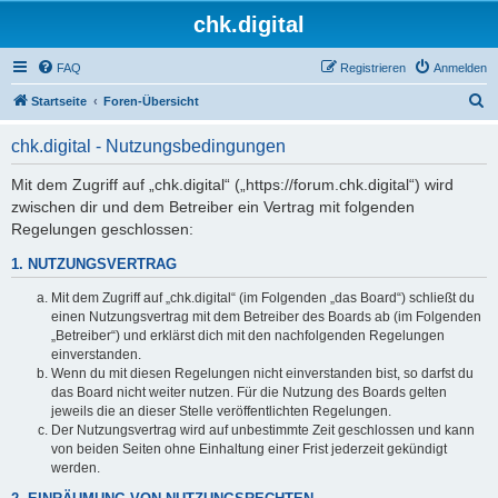
chk.digital
FAQ
Registrieren
Anmelden
S
Startseite
Foren-Übersicht
u
chk.digital - Nutzungsbedingungen
c
h
Mit dem Zugriff auf „chk.digital“ („https://forum.chk.digital“) wird
zwischen dir und dem Betreiber ein Vertrag mit folgenden
e
Regelungen geschlossen:
1. NUTZUNGSVERTRAG
Mit dem Zugriff auf „chk.digital“ (im Folgenden „das Board“) schließt du
einen Nutzungsvertrag mit dem Betreiber des Boards ab (im Folgenden
„Betreiber“) und erklärst dich mit den nachfolgenden Regelungen
einverstanden.
Wenn du mit diesen Regelungen nicht einverstanden bist, so darfst du
das Board nicht weiter nutzen. Für die Nutzung des Boards gelten
jeweils die an dieser Stelle veröffentlichten Regelungen.
Der Nutzungsvertrag wird auf unbestimmte Zeit geschlossen und kann
von beiden Seiten ohne Einhaltung einer Frist jederzeit gekündigt
werden.