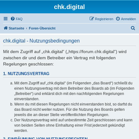
chk.digital
FAQ
Registrieren
Anmelden
S
Startseite
Foren-Übersicht
u
chk.digital - Nutzungsbedingungen
c
h
Mit dem Zugriff auf „chk.digital“ („https://forum.chk.digital“) wird
zwischen dir und dem Betreiber ein Vertrag mit folgenden
e
Regelungen geschlossen:
1. NUTZUNGSVERTRAG
Mit dem Zugriff auf „chk.digital“ (im Folgenden „das Board“) schließt du
einen Nutzungsvertrag mit dem Betreiber des Boards ab (im Folgenden
„Betreiber“) und erklärst dich mit den nachfolgenden Regelungen
einverstanden.
Wenn du mit diesen Regelungen nicht einverstanden bist, so darfst du
das Board nicht weiter nutzen. Für die Nutzung des Boards gelten
jeweils die an dieser Stelle veröffentlichten Regelungen.
Der Nutzungsvertrag wird auf unbestimmte Zeit geschlossen und kann
von beiden Seiten ohne Einhaltung einer Frist jederzeit gekündigt
werden.