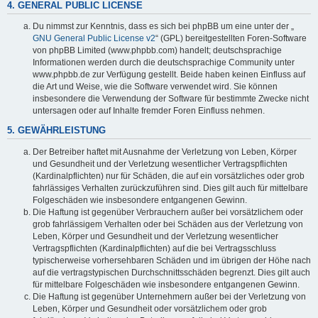
4. GENERAL PUBLIC LICENSE
Du nimmst zur Kenntnis, dass es sich bei phpBB um eine unter der „
GNU General Public License v2
“ (GPL) bereitgestellten Foren-Software
von phpBB Limited (www.phpbb.com) handelt; deutschsprachige
Informationen werden durch die deutschsprachige Community unter
www.phpbb.de zur Verfügung gestellt. Beide haben keinen Einfluss auf
die Art und Weise, wie die Software verwendet wird. Sie können
insbesondere die Verwendung der Software für bestimmte Zwecke nicht
untersagen oder auf Inhalte fremder Foren Einfluss nehmen.
5. GEWÄHRLEISTUNG
Der Betreiber haftet mit Ausnahme der Verletzung von Leben, Körper
und Gesundheit und der Verletzung wesentlicher Vertragspflichten
(Kardinalpflichten) nur für Schäden, die auf ein vorsätzliches oder grob
fahrlässiges Verhalten zurückzuführen sind. Dies gilt auch für mittelbare
Folgeschäden wie insbesondere entgangenen Gewinn.
Die Haftung ist gegenüber Verbrauchern außer bei vorsätzlichem oder
grob fahrlässigem Verhalten oder bei Schäden aus der Verletzung von
Leben, Körper und Gesundheit und der Verletzung wesentlicher
Vertragspflichten (Kardinalpflichten) auf die bei Vertragsschluss
typischerweise vorhersehbaren Schäden und im übrigen der Höhe nach
auf die vertragstypischen Durchschnittsschäden begrenzt. Dies gilt auch
für mittelbare Folgeschäden wie insbesondere entgangenen Gewinn.
Die Haftung ist gegenüber Unternehmern außer bei der Verletzung von
Leben, Körper und Gesundheit oder vorsätzlichem oder grob