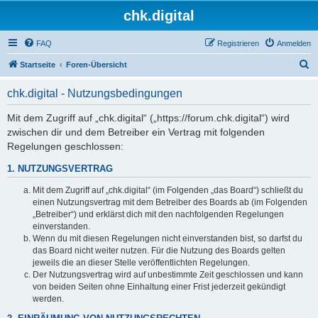
chk.digital
FAQ
Registrieren
Anmelden
S
Startseite
Foren-Übersicht
u
chk.digital - Nutzungsbedingungen
c
h
Mit dem Zugriff auf „chk.digital“ („https://forum.chk.digital“) wird
zwischen dir und dem Betreiber ein Vertrag mit folgenden
e
Regelungen geschlossen:
1. NUTZUNGSVERTRAG
Mit dem Zugriff auf „chk.digital“ (im Folgenden „das Board“) schließt du
einen Nutzungsvertrag mit dem Betreiber des Boards ab (im Folgenden
„Betreiber“) und erklärst dich mit den nachfolgenden Regelungen
einverstanden.
Wenn du mit diesen Regelungen nicht einverstanden bist, so darfst du
das Board nicht weiter nutzen. Für die Nutzung des Boards gelten
jeweils die an dieser Stelle veröffentlichten Regelungen.
Der Nutzungsvertrag wird auf unbestimmte Zeit geschlossen und kann
von beiden Seiten ohne Einhaltung einer Frist jederzeit gekündigt
werden.