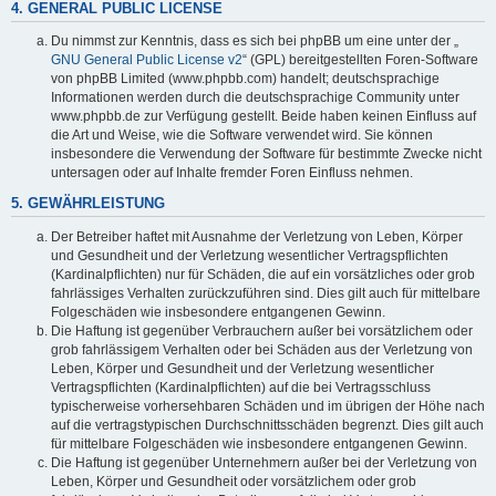
4. GENERAL PUBLIC LICENSE
Du nimmst zur Kenntnis, dass es sich bei phpBB um eine unter der „
GNU General Public License v2
“ (GPL) bereitgestellten Foren-Software
von phpBB Limited (www.phpbb.com) handelt; deutschsprachige
Informationen werden durch die deutschsprachige Community unter
www.phpbb.de zur Verfügung gestellt. Beide haben keinen Einfluss auf
die Art und Weise, wie die Software verwendet wird. Sie können
insbesondere die Verwendung der Software für bestimmte Zwecke nicht
untersagen oder auf Inhalte fremder Foren Einfluss nehmen.
5. GEWÄHRLEISTUNG
Der Betreiber haftet mit Ausnahme der Verletzung von Leben, Körper
und Gesundheit und der Verletzung wesentlicher Vertragspflichten
(Kardinalpflichten) nur für Schäden, die auf ein vorsätzliches oder grob
fahrlässiges Verhalten zurückzuführen sind. Dies gilt auch für mittelbare
Folgeschäden wie insbesondere entgangenen Gewinn.
Die Haftung ist gegenüber Verbrauchern außer bei vorsätzlichem oder
grob fahrlässigem Verhalten oder bei Schäden aus der Verletzung von
Leben, Körper und Gesundheit und der Verletzung wesentlicher
Vertragspflichten (Kardinalpflichten) auf die bei Vertragsschluss
typischerweise vorhersehbaren Schäden und im übrigen der Höhe nach
auf die vertragstypischen Durchschnittsschäden begrenzt. Dies gilt auch
für mittelbare Folgeschäden wie insbesondere entgangenen Gewinn.
Die Haftung ist gegenüber Unternehmern außer bei der Verletzung von
Leben, Körper und Gesundheit oder vorsätzlichem oder grob