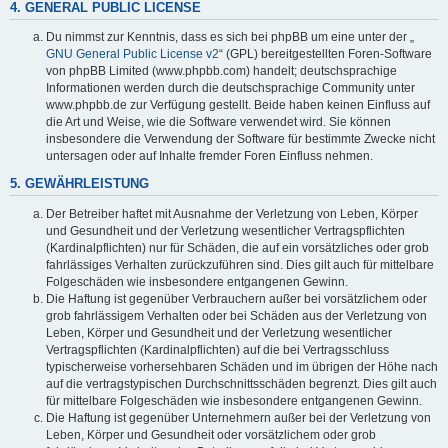
4. GENERAL PUBLIC LICENSE
Du nimmst zur Kenntnis, dass es sich bei phpBB um eine unter der „
GNU General Public License v2
“ (GPL) bereitgestellten Foren-Software
von phpBB Limited (www.phpbb.com) handelt; deutschsprachige
Informationen werden durch die deutschsprachige Community unter
www.phpbb.de zur Verfügung gestellt. Beide haben keinen Einfluss auf
die Art und Weise, wie die Software verwendet wird. Sie können
insbesondere die Verwendung der Software für bestimmte Zwecke nicht
untersagen oder auf Inhalte fremder Foren Einfluss nehmen.
5. GEWÄHRLEISTUNG
Der Betreiber haftet mit Ausnahme der Verletzung von Leben, Körper
und Gesundheit und der Verletzung wesentlicher Vertragspflichten
(Kardinalpflichten) nur für Schäden, die auf ein vorsätzliches oder grob
fahrlässiges Verhalten zurückzuführen sind. Dies gilt auch für mittelbare
Folgeschäden wie insbesondere entgangenen Gewinn.
Die Haftung ist gegenüber Verbrauchern außer bei vorsätzlichem oder
grob fahrlässigem Verhalten oder bei Schäden aus der Verletzung von
Leben, Körper und Gesundheit und der Verletzung wesentlicher
Vertragspflichten (Kardinalpflichten) auf die bei Vertragsschluss
typischerweise vorhersehbaren Schäden und im übrigen der Höhe nach
auf die vertragstypischen Durchschnittsschäden begrenzt. Dies gilt auch
für mittelbare Folgeschäden wie insbesondere entgangenen Gewinn.
Die Haftung ist gegenüber Unternehmern außer bei der Verletzung von
Leben, Körper und Gesundheit oder vorsätzlichem oder grob