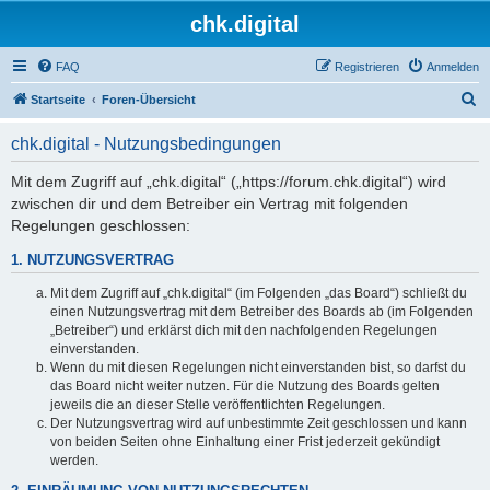
chk.digital
FAQ
Registrieren
Anmelden
S
Startseite
Foren-Übersicht
u
chk.digital - Nutzungsbedingungen
c
h
Mit dem Zugriff auf „chk.digital“ („https://forum.chk.digital“) wird
zwischen dir und dem Betreiber ein Vertrag mit folgenden
e
Regelungen geschlossen:
1. NUTZUNGSVERTRAG
Mit dem Zugriff auf „chk.digital“ (im Folgenden „das Board“) schließt du
einen Nutzungsvertrag mit dem Betreiber des Boards ab (im Folgenden
„Betreiber“) und erklärst dich mit den nachfolgenden Regelungen
einverstanden.
Wenn du mit diesen Regelungen nicht einverstanden bist, so darfst du
das Board nicht weiter nutzen. Für die Nutzung des Boards gelten
jeweils die an dieser Stelle veröffentlichten Regelungen.
Der Nutzungsvertrag wird auf unbestimmte Zeit geschlossen und kann
von beiden Seiten ohne Einhaltung einer Frist jederzeit gekündigt
werden.