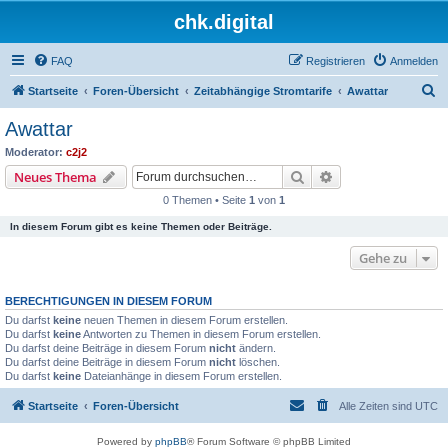
chk.digital
FAQ
Registrieren
Anmelden
S
Startseite
Foren-Übersicht
Zeitabhängige Stromtarife
Awattar
u
Awattar
c
Moderator:
c2j2
h
Suche
Erweiterte Suche
Neues Thema
e
0 Themen • Seite
1
von
1
In diesem Forum gibt es keine Themen oder Beiträge.
Gehe zu
BERECHTIGUNGEN IN DIESEM FORUM
Du darfst
keine
neuen Themen in diesem Forum erstellen.
Du darfst
keine
Antworten zu Themen in diesem Forum erstellen.
Du darfst deine Beiträge in diesem Forum
nicht
ändern.
Du darfst deine Beiträge in diesem Forum
nicht
löschen.
Du darfst
keine
Dateianhänge in diesem Forum erstellen.
Startseite
Foren-Übersicht
Alle Zeiten sind
UTC
Powered by
phpBB
® Forum Software © phpBB Limited