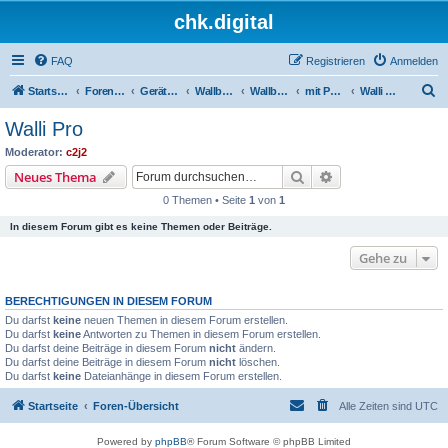
chk.digital
FAQ
Registrieren
Anmelden
S
Startseite
Foren-Übersicht
Geräte (Wallboxen, Stromquellen, Autos)
Wallboxen & Funkschalter
Wallboxen ohne Phasenlimitierung
mit Phoenix EV Charge Control EM-CC-AC1-M3
Walli Pro
u
Walli Pro
c
Moderator:
c2j2
h
Suche
Erweiterte Suche
Neues Thema
e
0 Themen • Seite
1
von
1
In diesem Forum gibt es keine Themen oder Beiträge.
Gehe zu
BERECHTIGUNGEN IN DIESEM FORUM
Du darfst
keine
neuen Themen in diesem Forum erstellen.
Du darfst
keine
Antworten zu Themen in diesem Forum erstellen.
Du darfst deine Beiträge in diesem Forum
nicht
ändern.
Du darfst deine Beiträge in diesem Forum
nicht
löschen.
Du darfst
keine
Dateianhänge in diesem Forum erstellen.
Startseite
Foren-Übersicht
Alle Zeiten sind
UTC
Powered by
phpBB
® Forum Software © phpBB Limited