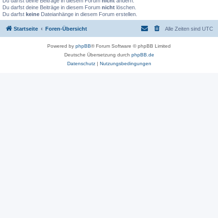
Du darfst deine Beiträge in diesem Forum
nicht
ändern.
Du darfst deine Beiträge in diesem Forum
nicht
löschen.
Du darfst
keine
Dateianhänge in diesem Forum erstellen.
Startseite
Foren-Übersicht
Alle Zeiten sind
UTC
Powered by
phpBB
® Forum Software © phpBB Limited
Deutsche Übersetzung durch
phpBB.de
Datenschutz
|
Nutzungsbedingungen