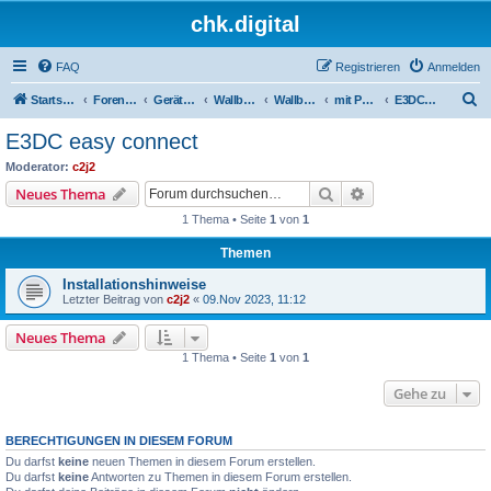
chk.digital
FAQ
Registrieren
Anmelden
S
Startseite
Foren-Übersicht
Geräte (Wallboxen, Stromquellen, Autos)
Wallboxen & Funkschalter
Wallboxen ohne Phasenlimitierung
mit Phoenix EV Charge Control EM-CP-PP-ETH
E3DC easy connect
u
E3DC easy connect
c
Moderator:
c2j2
h
Suche
Erweiterte Suche
Neues Thema
e
1 Thema • Seite
1
von
1
Themen
Installationshinweise
Letzter Beitrag von
c2j2
«
09.Nov 2023, 11:12
Neues Thema
1 Thema • Seite
1
von
1
Gehe zu
BERECHTIGUNGEN IN DIESEM FORUM
Du darfst
keine
neuen Themen in diesem Forum erstellen.
Du darfst
keine
Antworten zu Themen in diesem Forum erstellen.